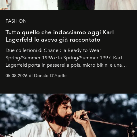
FASHION
Tutto quello che indossiamo oggi Karl
Lagerfeld lo aveva già raccontato
Due collezioni di Chanel: la Ready-to-Wear
Spring/Summer 1996 e la Spring/Summer 1997. Karl
Lagerfeld porta in passerella pois, micro bikini e una
logomania pensata per la spiaggia
, con Cindy, Linda,
05.08.2026 di Donato D'Aprile
Kate, Claudia e Carla una dietro l'altra. Trent'anni dopo,
in un'industria che vive di archivi, quel guardaroba resta
uno dei documenti più contemporanei che abbiamo.