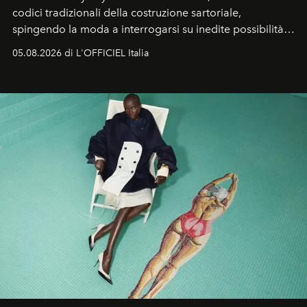
codici tradizionali della costruzione sartoriale,
spingendo la moda a interrogarsi su inedite possibilità
formali e a ridefinire il concetto stesso di silhouette.
05.08.2026 di L'OFFICIEL Italia
Quella di Yohji Yamamoto è storia di un visionario che
ha riscritto i canoni estetici del XX secolo, lasciando
un’impronta indelebile nella storia della moda.