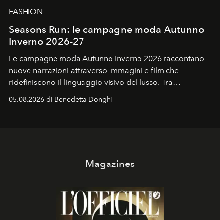
FASHION
Seasons Run: le campagne moda Autunno
Inverno 2026-27
Le campagne moda Autunno Inverno 2026 raccontano
nuove narrazioni attraverso immagini e film che
ridefiniscono il linguaggio visivo del lusso. Tra
protagonisti del cinema, volti della cultura
05.08.2026 di Benedetta Donghi
contemporanea e storytelling d'autore, le maison
trasformano ogni campagna in uno storytelling capace
di esprimere identità, visione e desiderio.
Magazines