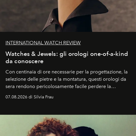
INTERNATIONAL WATCH REVIEW
Watches & Jewels: gli orologi one-of-a-kind
da conoscere
Con centinaia di ore necessarie per la progettazione, la
selezione delle pietre e la montatura, questi orologi da
sera rendono pericolosamente facile perdere la
cognizione del tempo. Ma con quadranti così
07.08.2026 di Silvia Frau
abbaglianti, chi è che guarda davvero l'ora?