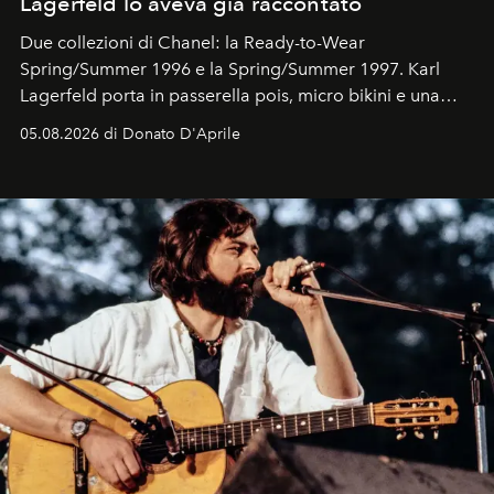
Lagerfeld lo aveva già raccontato
Due collezioni di Chanel: la Ready-to-Wear
Spring/Summer 1996 e la Spring/Summer 1997. Karl
Lagerfeld porta in passerella pois, micro bikini e una
logomania pensata per la spiaggia
, con Cindy, Linda,
05.08.2026 di Donato D'Aprile
Kate, Claudia e Carla una dietro l'altra. Trent'anni dopo,
in un'industria che vive di archivi, quel guardaroba resta
uno dei documenti più contemporanei che abbiamo.