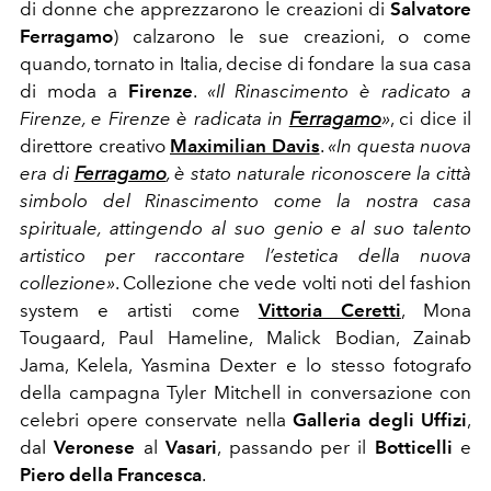
di donne che apprezzarono le creazioni di
Salvatore
Ferragamo
) calzarono le sue creazioni, o come
quando, tornato in Italia, decise di fondare la sua casa
di moda a
Firenze
.
«
Il Rinascimento è radicato a
Firenze, e Firenze è radicata in
Ferragamo
»
, ci dice il
direttore creativo
Maximilian Davis
.
«In questa nuova
era di
Ferragamo
, è stato naturale riconoscere la città
simbolo del Rinascimento come la nostra casa
spirituale, attingendo al suo genio e al suo talento
artistico per raccontare l’estetica della nuova
collezione»
. Collezione che vede volti noti del fashion
system e artisti come
Vittoria Ceretti
, Mona
Tougaard, Paul Hameline, Malick Bodian, Zainab
Jama, Kelela, Yasmina Dexter e lo stesso fotografo
della campagna Tyler Mitchell in conversazione con
celebri opere conservate nella
Galleria degli Uffizi
,
dal
Veronese
al
Vasari
, passando per il
Botticelli
e
Piero della Francesca
.