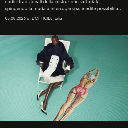
codici tradizionali della costruzione sartoriale,
spingendo la moda a interrogarsi su inedite possibilità
formali e a ridefinire il concetto stesso di silhouette.
05.08.2026 di L'OFFICIEL Italia
Quella di Yohji Yamamoto è storia di un visionario che
ha riscritto i canoni estetici del XX secolo, lasciando
un’impronta indelebile nella storia della moda.