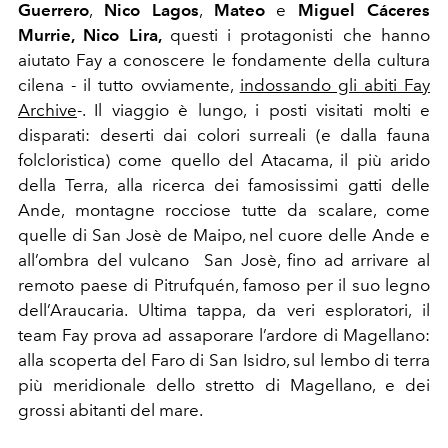
Guerrero
,
Nico Lagos
,
Mateo
e
Miguel Cáceres
Murrie, Nico Lira,
questi i protagonisti che hanno
aiutato Fay a conoscere le fondamente della cultura
cilena - il tutto ovviamente,
indossando gli abiti Fay
Archive
-. Il viaggio è lungo, i posti visitati molti e
disparati: deserti dai colori surreali (e dalla fauna
folcloristica) come quello del Atacama, il più arido
della Terra, alla ricerca dei famosissimi gatti delle
Ande, montagne rocciose tutte da scalare, come
quelle di San Josè de Maipo, nel cuore delle Ande e
all’ombra del vulcano San Josè, fino ad arrivare al
remoto paese di Pitrufquén, famoso per il suo legno
dell’Araucaria. Ultima tappa, da veri esploratori, il
team Fay prova ad assaporare l’ardore di Magellano:
alla scoperta del Faro di San Isidro, sul lembo di terra
più meridionale dello stretto di Magellano, e dei
grossi abitanti del mare.