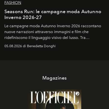
FASHION
Seasons Run: le campagne moda Autunno
Inverno 2026-27
Le campagne moda Autunno Inverno 2026 raccontano
nuove narrazioni attraverso immagini e film che
ridefiniscono il linguaggio visivo del lusso. Tra
protagonisti del cinema, volti della cultura
05.08.2026 di Benedetta Donghi
contemporanea e storytelling d'autore, le maison
trasformano ogni campagna in uno storytelling capace
di esprimere identità, visione e desiderio.
Magazines