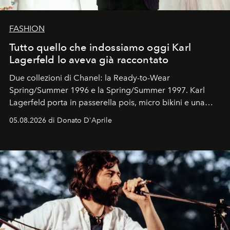
FASHION
Tutto quello che indossiamo oggi Karl
Lagerfeld lo aveva già raccontato
Due collezioni di Chanel: la Ready-to-Wear
Spring/Summer 1996 e la Spring/Summer 1997. Karl
Lagerfeld porta in passerella pois, micro bikini e una
logomania pensata per la spiaggia
, con Cindy, Linda,
05.08.2026 di Donato D'Aprile
Kate, Claudia e Carla una dietro l'altra. Trent'anni dopo,
in un'industria che vive di archivi, quel guardaroba resta
uno dei documenti più contemporanei che abbiamo.