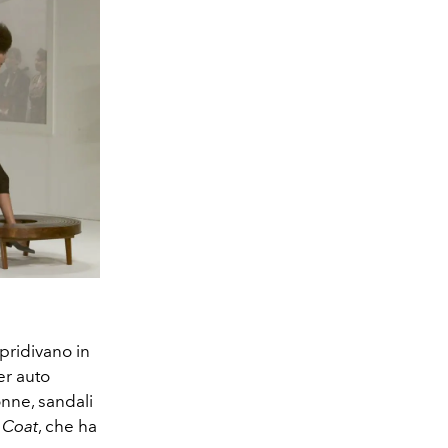
opridivano in
er auto
onne, sandali
 Coat
, che ha