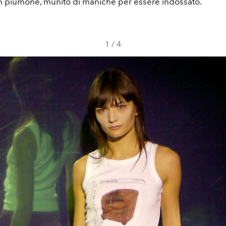
un piumone, munito di maniche per essere indossato.
1
/
4