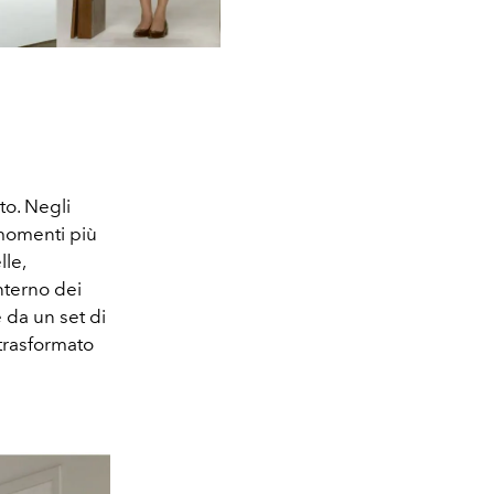
to. Negli
i momenti più
le,
nterno dei
e da un set di
 trasformato