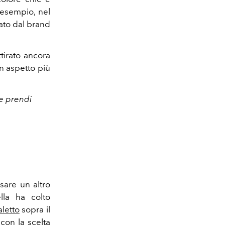
esempio, nel
ato dal brand
tirato ancora
un aspetto più
e prendi
sare un altro
lla ha colto
aletto
sopra il
con la scelta