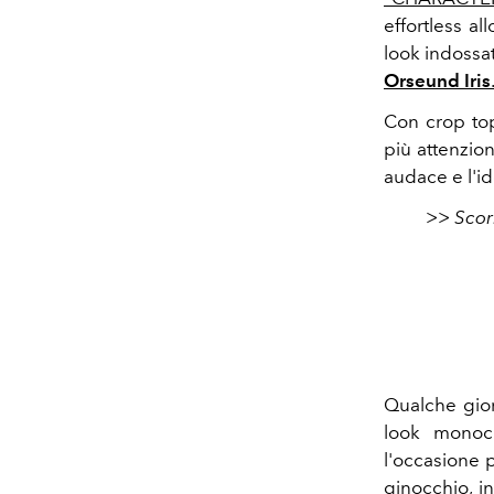
effortless al
look indossa
Orseund Iris
Con crop top
più attenzion
audace e l'id
>> Scor
Qualche gior
look monocr
l'occasione p
ginocchio, i