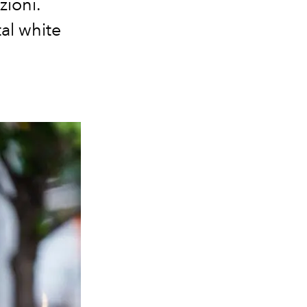
ioni.
tal white