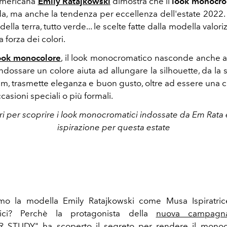
americana
Emily Ratajkowski
dimostra che il
look monocro
da, ma anche la tendenza per eccellenza dell'estate 2022. 
 della terra, tutto verde... le scelte fatte dalla modella valor
a forza dei colori.
ook monocolore
, il look monocromatico nasconde anche al
indossare un colore aiuta ad allungare la silhouette, da la
lim, trasmette eleganza e buon gusto, oltre ad essere una
casioni speciali o più formali.
ri per scoprire i look monocromatici indossate da Em Rata 
ispirazione per questa estate
amo la modella Emily Ratajkowski come Musa Ispiratric
ici? Perchè la protagonista della
nuova campagn
R STUDY"
ha scoperto il segreto per rendere il monoc