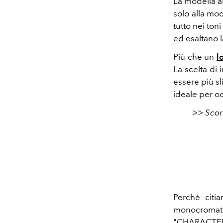
La modella 
solo alla mo
tutto nei toni
ed esaltano l
Più che un
l
La scelta di 
essere più s
ideale per oc
>> Scor
Perchè citi
monocromat
"
CHARACTE