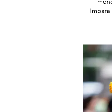
mono
Impara d