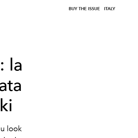
BUY THE ISSUE
ITALY
 la
ata
ki
u look