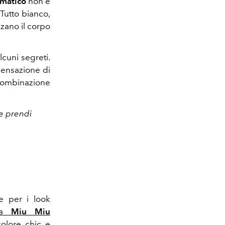
matico
non è
Tutto bianco,
izzano il corpo
cuni segreti.
 sensazione di
 combinazione
e prendi
e per i look
a
Miu Miu
olore chic e