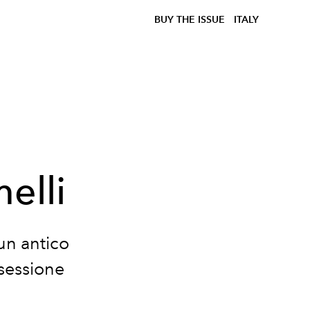
BUY THE ISSUE
ITALY
elli
un antico
ssessione