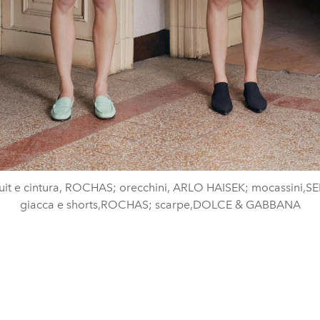
it e cintura, ROCHAS; orecchini, ARLO HAISEK; mocassini,
giacca e shorts,ROCHAS; scarpe,DOLCE & GABBANA