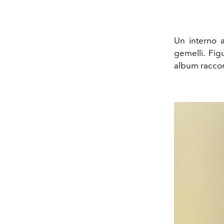
Un interno a
gemelli. Fig
album raccon