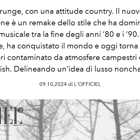
runge
, con una attitude
country
. Il nuo
one è un
remake
dello stile che ha domi
musicale
tra la fine degli anni
’
80 e i
’
90.
e
, ha conquistato il
mondo
e oggi torna 
ori
contaminato da atmosfere
campestri
ish
. Delineando un’idea di
lusso
noncha
09.10.2024 di L'OFFICIEL