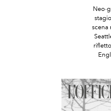
Neo-g
stagi
scena
Seattl
riflett
Engl