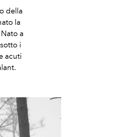
vo della
nato la
 Nato a
sotto i
e acuti
lant
.