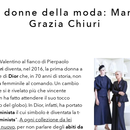
 donne della moda: Ma
Grazia Chiuri
Valentino al fianco di Pierpaolo
ri
diventa, nel 2016, la prima donna a
e di
Dior
che, in 70 anni di storia, non
ra femminile al comando. Un cambio
 si è rivelato più che vincente
on ha fatto attendere il suo tocco
del globo). In Dior, infatti, ha portato
minista
il cui simbolo è diventata la t-
minists
".
A ogni collezione da lei
i nuovo
, per non parlare degli
abiti da