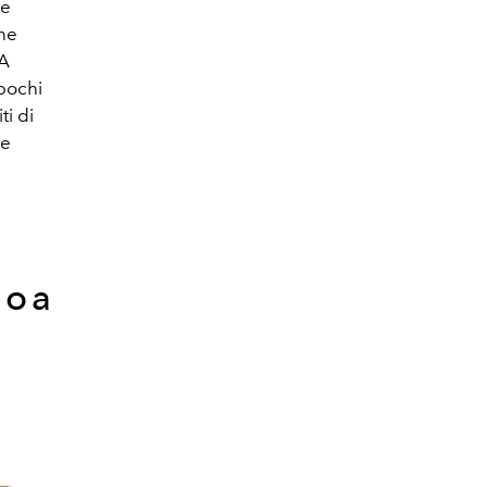
le
nne
 A
 pochi
ti di
le
woa