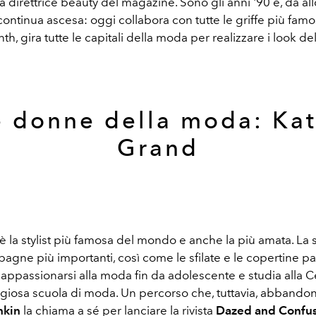
 direttrice beauty del magazine. Sono gli anni '90 e, da allo
 continua ascesa: oggi collabora con tutte le griffe più fam
th, gira tutte le capitali della moda per realizzare i look del
e donne della moda: Kat
Grand
è la stylist più famosa del mondo e anche la più amata. La
agne più importanti, così come le sfilate e le copertine pa
appassionarsi alla moda fin da adolescente e studia alla Ce
tigiosa scuola di moda. Un percorso che, tuttavia, abbando
kin
la chiama a sé per lanciare la rivista
Dazed and Confu