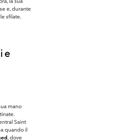
ra, la sua
ose e, durante
le sfilate.
ie
 sua mano
tinate.
ntral Saint
na quando il
sed
, dove