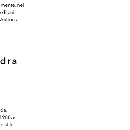
vamente, nel
 di cui
Vuitton a
ndra
oda.
 1988, è
 stile.