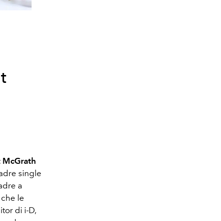
t
t McGrath
adre single
adre a
 che le
tor di i-D,