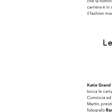
che la nomina
carriera è in
il fashion mon
L
Katie Grand
tocca le camp
Comincia ad 
Martin, pres
fotografo
Ran