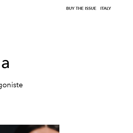
BUY THE ISSUE
ITALY
da
goniste