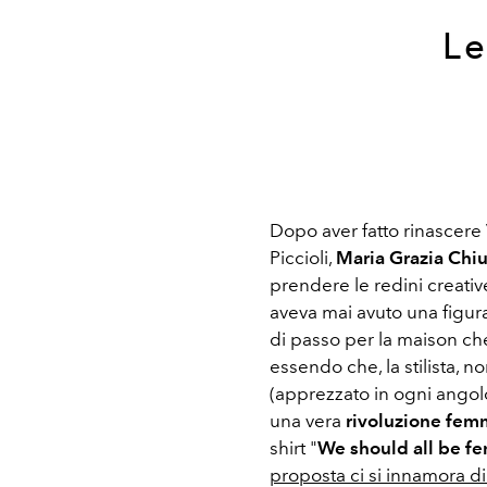
Le
Dopo aver fatto rinascere 
Piccioli,
Maria Grazia Chiu
prendere le redini creativ
aveva mai avuto una figu
di passo per la maison che
essendo che, la stilista, n
(apprezzato in ogni angolo 
una vera
rivoluzione fem
shirt "
We should all be fe
proposta ci si innamora d