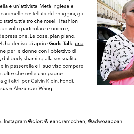
la e un'attivista. Metà inglese e
aramello costellata di lentiggini, gli
 stati tutt'altro che rosei. Il fashion
uo volto particolare e unico e,
 depressione. Le cose, pian piano,
4, ha deciso di aprire
Gurls Talk
:
una
nne per le donne
con l'obiettivo di
i, dal body shaming alla sessualità.
se in passerella e il suo viso compare
e, oltre che nelle campagne
 gli altri, per Calvin Klein, Fendi,
rsus e Alexander Wang.
sy: Instagram @dior; @leandramcohen; @adwoaaboah