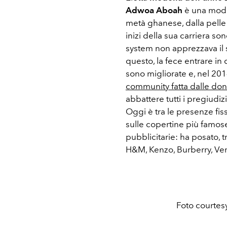
Adwoa Aboah
è una model
metà ghanese, dalla pelle c
inizi della sua carriera sono
system non apprezzava il s
questo, la fece entrare in
sono migliorate e, nel 201
community fatta dalle do
abbattere tutti i pregiudiz
Oggi è tra le presenze fis
sulle copertine più famos
pubblicitarie: ha posato, tra
H&M, Kenzo, Burberry, Ve
Foto courte