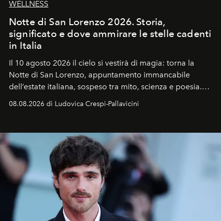
WELLNESS
Notte di San Lorenzo 2026. Storia,
significato e dove ammirare le stelle cadenti
in Italia
Il 10 agosto 2026 il cielo si vestirà di magia: torna la
Notte di San Lorenzo
, appuntamento immancabile
dell’estate italiana, sospeso tra mito, scienza e poesia.
Sarà il momento in cui gli occhi si alzano verso la volta
08.08.2026 di Ludovica Crespi-Pallavicini
celeste per seguire il passaggio delle
Perseidi
, quelle
che chiamiamo comunemente
stelle cadenti
, e affidare
all’universo i desideri più segreti