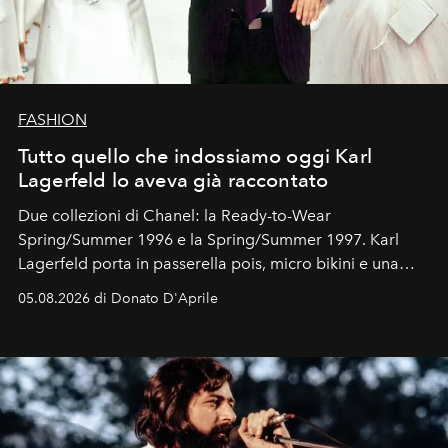
FASHION
Tutto quello che indossiamo oggi Karl
Lagerfeld lo aveva già raccontato
Due collezioni di Chanel: la Ready-to-Wear
Spring/Summer 1996 e la Spring/Summer 1997. Karl
Lagerfeld porta in passerella pois, micro bikini e una
logomania pensata per la spiaggia
, con Cindy, Linda,
05.08.2026 di Donato D'Aprile
Kate, Claudia e Carla una dietro l'altra. Trent'anni dopo,
in un'industria che vive di archivi, quel guardaroba resta
uno dei documenti più contemporanei che abbiamo.