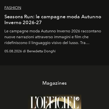
FASHION
Seasons Run: le campagne moda Autunno
Inverno 2026-27
Le campagne moda Autunno Inverno 2026 raccontano
nuove narrazioni attraverso immagini e film che
ridefiniscono il linguaggio visivo del lusso. Tra
protagonisti del cinema, volti della cultura
05.08.2026 di Benedetta Donghi
contemporanea e storytelling d'autore, le maison
trasformano ogni campagna in uno storytelling capace
di esprimere identità, visione e desiderio.
Magazines