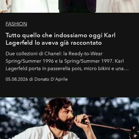
FASHION
Tutto quello che indossiamo oggi Karl
Lagerfeld lo aveva già raccontato
Due collezioni di Chanel: la Ready-to-Wear
Spring/Summer 1996 e la Spring/Summer 1997. Karl
Lagerfeld porta in passerella pois, micro bikini e una
logomania pensata per la spiaggia
, con Cindy, Linda,
05.08.2026 di Donato D'Aprile
Kate, Claudia e Carla una dietro l'altra. Trent'anni dopo,
in un'industria che vive di archivi, quel guardaroba resta
uno dei documenti più contemporanei che abbiamo.