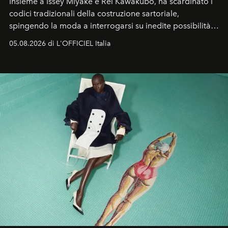
Insieme a Issey Miyake e Rei Kawakubo, ha scardinato i
codici tradizionali della costruzione sartoriale,
spingendo la moda a interrogarsi su inedite possibilità
formali e a ridefinire il concetto stesso di silhouette.
05.08.2026 di L'OFFICIEL Italia
Quella di Yohji Yamamoto è storia di un visionario che
ha riscritto i canoni estetici del XX secolo, lasciando
un’impronta indelebile nella storia della moda.