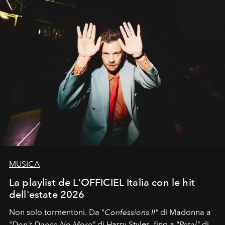
MUSICA
La playlist de L'OFFICIEL Italia con le hit
dell'estate 2026
Non solo tormentoni. Da "
Confessions II"
di Madonna a
"
Don't Dance No More"
di Harry Styles, fino a "
Petal"
di