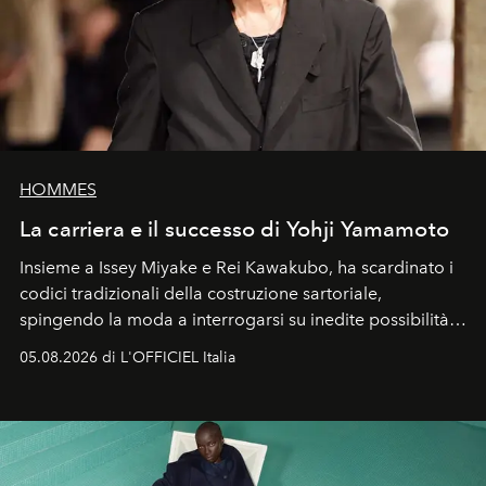
HOMMES
La carriera e il successo di Yohji Yamamoto
Insieme a Issey Miyake e Rei Kawakubo, ha scardinato i
codici tradizionali della costruzione sartoriale,
spingendo la moda a interrogarsi su inedite possibilità
formali e a ridefinire il concetto stesso di silhouette.
05.08.2026 di L'OFFICIEL Italia
Quella di Yohji Yamamoto è storia di un visionario che
ha riscritto i canoni estetici del XX secolo, lasciando
un’impronta indelebile nella storia della moda.