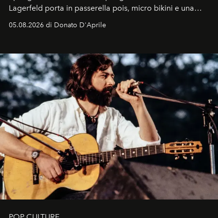
Lagerfeld porta in passerella pois, micro bikini e una
logomania pensata per la spiaggia
, con Cindy, Linda,
05.08.2026 di Donato D'Aprile
Kate, Claudia e Carla una dietro l'altra. Trent'anni dopo,
in un'industria che vive di archivi, quel guardaroba resta
uno dei documenti più contemporanei che abbiamo.
POP CULTURE