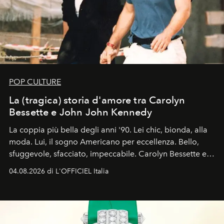
POP CULTURE
La (tragica) storia d'amore tra Carolyn
Bessette e John John Kennedy
La coppia più bella degli anni '90. Lei chic, bionda, alla
moda. Lui, il sogno Americano per eccellenza. Bello,
sfuggevole, sfacciato, impeccabile. Carolyn Bessette e
John John Kennedy sono i protagonisti della storia
04.08.2026 di L'OFFICIEL Italia
d'amore tragica che più ha segnato gli anni '90.