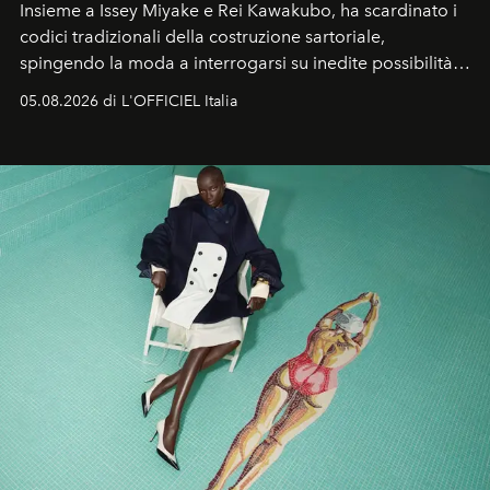
Insieme a Issey Miyake e Rei Kawakubo, ha scardinato i
codici tradizionali della costruzione sartoriale,
spingendo la moda a interrogarsi su inedite possibilità
formali e a ridefinire il concetto stesso di silhouette.
05.08.2026 di L'OFFICIEL Italia
Quella di Yohji Yamamoto è storia di un visionario che
ha riscritto i canoni estetici del XX secolo, lasciando
un’impronta indelebile nella storia della moda.