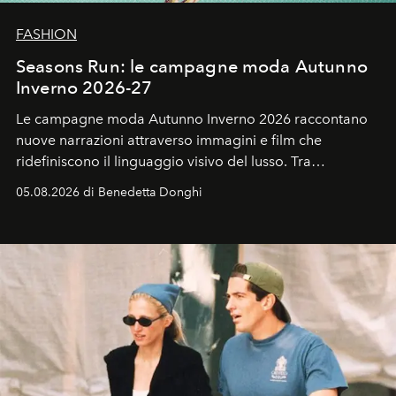
FASHION
Seasons Run: le campagne moda Autunno
Inverno 2026-27
Le campagne moda Autunno Inverno 2026 raccontano
nuove narrazioni attraverso immagini e film che
ridefiniscono il linguaggio visivo del lusso. Tra
protagonisti del cinema, volti della cultura
05.08.2026 di Benedetta Donghi
contemporanea e storytelling d'autore, le maison
trasformano ogni campagna in uno storytelling capace
di esprimere identità, visione e desiderio.