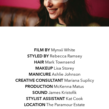
Play
Video
FILM BY
Mynxii White
STYLED BY
Rebecca Ramsey
HAIR
Mark Townsend
MAKEUP
Lisa Storey
MANICURE
Ashlie Johnson
CREATIVE
CONSULTANT
Mariana Suplicy
PRODUCTION
McKenna Matus
SOUND
James Kristofik
STYLIST
ASSISTANT
Kat Cook
LOCATION
The Paramour Estate