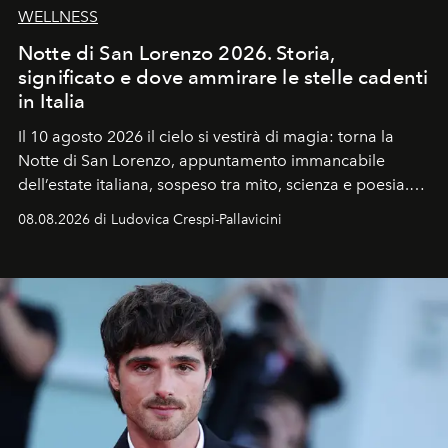
WELLNESS
Notte di San Lorenzo 2026. Storia,
significato e dove ammirare le stelle cadenti
in Italia
Il 10 agosto 2026 il cielo si vestirà di magia: torna la
Notte di San Lorenzo
, appuntamento immancabile
dell’estate italiana, sospeso tra mito, scienza e poesia.
Sarà il momento in cui gli occhi si alzano verso la volta
08.08.2026 di Ludovica Crespi-Pallavicini
celeste per seguire il passaggio delle
Perseidi
, quelle
che chiamiamo comunemente
stelle cadenti
, e affidare
all’universo i desideri più segreti