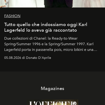
FASHION
Tutto quello che indossiamo oggi Karl
Lagerfeld lo aveva già raccontato
Due collezioni di Chanel: la Ready-to-Wear
Spring/Summer 1996 e la Spring/Summer 1997. Karl
Lagerfeld porta in passerella pois, micro bikini e una
logomania pensata per la spiaggia
, con Cindy, Linda,
05.08.2026 di Donato D'Aprile
Kate, Claudia e Carla una dietro l'altra. Trent'anni dopo,
in un'industria che vive di archivi, quel guardaroba resta
uno dei documenti più contemporanei che abbiamo.
Magazines