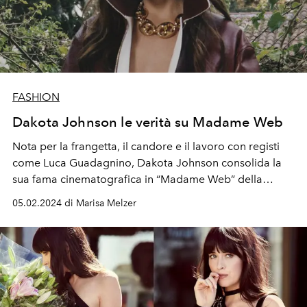
FASHION
Dakota Johnson le verità su Madame Web
No
ta
per la
frangetta
, il candore e il lavoro con
registi
come Luca Guadagnino,
Dakota Johnson
consolida la
sua
fama
cinematografica
in
“
Madame Web
”
della
Marvel,
ambientato
nell’universo di
Spider-Man
.
05.02.2024 di Marisa Melzer