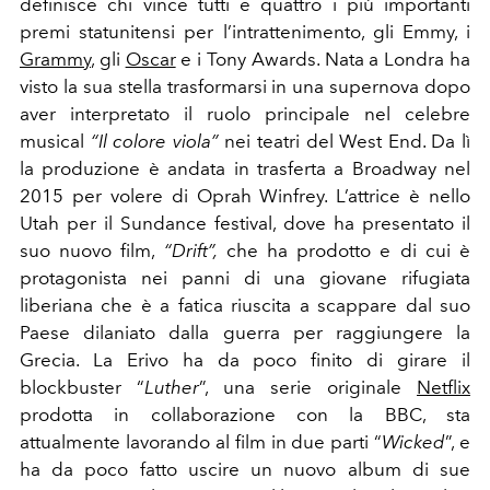
definisce chi vince tutti e quattro i più importanti
premi statunitensi per l’intrattenimento, gli Emmy, i
Grammy
, gli
Oscar
e i Tony Awards. Nata a Londra ha
visto la sua stella trasformarsi in una supernova dopo
aver interpretato il ruolo principale nel celebre
musical
“Il colore viola”
nei teatri del West End. Da lì
la produzione è andata in trasferta a Broadway nel
2015 per volere di Oprah Winfrey. L’attrice è nello
Utah per il Sundance festival, dove ha presentato il
suo nuovo film,
“Drift”,
che ha prodotto e di cui è
protagonista nei panni di una giovane rifugiata
liberiana che è a fatica riuscita a scappare dal suo
Paese dilaniato dalla guerra per raggiungere la
Grecia.
La Erivo ha da poco finito di girare il
blockbuster “
Luther
”, una serie originale
Netflix
prodotta in collaborazione con la BBC, sta
attualmente lavorando al film in due parti “
Wicked
”, e
ha da poco fatto uscire un nuovo album di sue