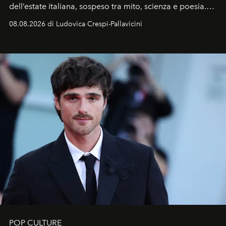
dell’estate italiana, sospeso tra mito, scienza e poesia.
Sarà il momento in cui gli occhi si alzano verso la volta
08.08.2026 di Ludovica Crespi-Pallavicini
celeste per seguire il passaggio delle
Perseidi
, quelle
che chiamiamo comunemente
stelle cadenti
, e affidare
all’universo i desideri più segreti
POP CULTURE