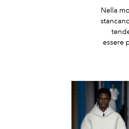
Nella m
stancano
tende
essere 