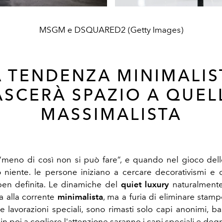
MSGM e DSQUARED2 (Getty Images)
A TENDENZA MINIMALIS
ASCERÀ SPAZIO A QUEL
MASSIMALISTA
 “meno di così non si può fare”, e quando nel gioco dell
niente. le persone iniziano a cercare decorativismi e
ben definita. Le dinamiche del
quiet luxury
naturalment
 alla corrente
minimalista
, ma a furia di eliminare stamp
 e lavorazioni speciali, sono rimasti solo capi anonimi, ba
a in poi a cogliere l'attenzione saranno i capi speciali e degni