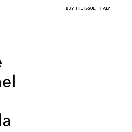
BUY THE ISSUE
ITALY
e
nel
da