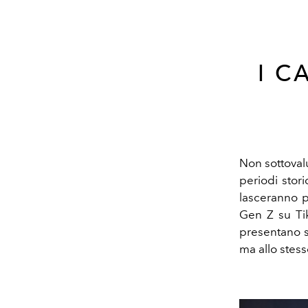
I C
Non sottovalu
periodi stori
lasceranno pr
Gen Z su Tik
presentano s
ma allo stes