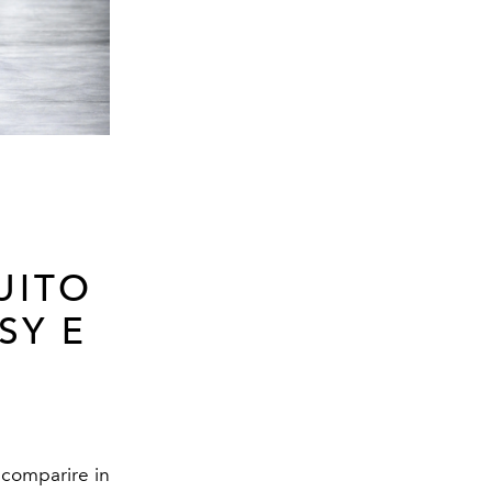
UITO
SY E
scomparire in