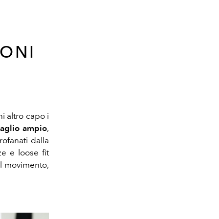
LONI
i altro capo i
taglio ampio
,
rofanati dalla
e e loose fit
al movimento,