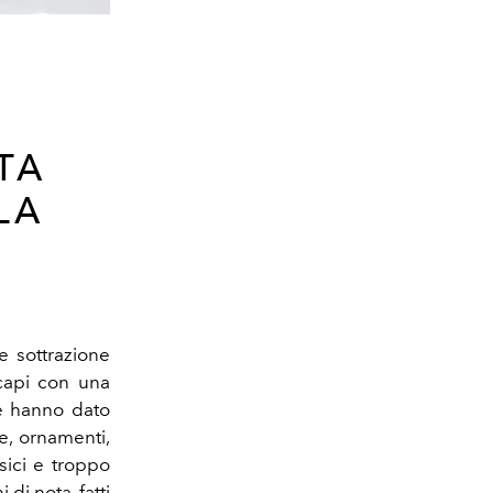
TA
LA
e sottrazione
 capi con una
e hanno dato
e, ornamenti,
sici e troppo
 di nota, fatti