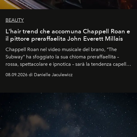
BEAUTY
L'hair trend che accomuna Chappell Roan e
il pittore preraffaelita John Everett Millais
Chappell Roan nel video musicale del brano, "The
Subway" ha sfoggiato la sua chioma preraffaellita –
rossa, spettacolare e ipnotica – sarà la tendenza capelli
dell'autunno?
08.09.2026 di Danielle Jaculewicz