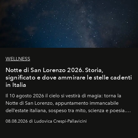
WELLNESS
Notte di San Lorenzo 2026. Storia,
significato e dove ammirare le stelle cadenti
in Italia
Il 10 agosto 2026 il cielo si vestirà di magia: torna la
Notte di San Lorenzo
, appuntamento immancabile
dell’estate italiana, sospeso tra mito, scienza e poesia.
Sarà il momento in cui gli occhi si alzano verso la volta
08.08.2026 di Ludovica Crespi-Pallavicini
celeste per seguire il passaggio delle
Perseidi
, quelle
che chiamiamo comunemente
stelle cadenti
, e affidare