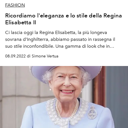
FASHION
Ricordiamo l'eleganza e lo stile della Regina
Elisabetta II
Ci lascia oggi la Regina Elisabetta, la più longeva
sovrana d'Inghilterra, abbiamo passato in rassegna il
suo stile inconfondibile. Una gamma di look che in
settant'anni di regno ha toccato la totalità delle
08.09.2022 di Simone Vertua
sfumature dell'arcobaleno: la Regina ci insegna come
ciascun colore veicoli un messaggio.