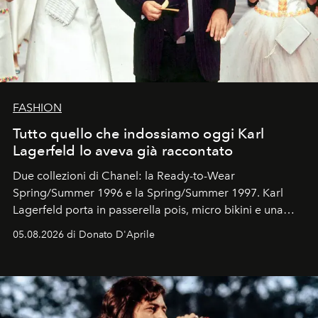
FASHION
Tutto quello che indossiamo oggi Karl
Lagerfeld lo aveva già raccontato
Due collezioni di Chanel: la Ready-to-Wear
Spring/Summer 1996 e la Spring/Summer 1997. Karl
Lagerfeld porta in passerella pois, micro bikini e una
logomania pensata per la spiaggia
, con Cindy, Linda,
05.08.2026 di Donato D'Aprile
Kate, Claudia e Carla una dietro l'altra. Trent'anni dopo,
in un'industria che vive di archivi, quel guardaroba resta
uno dei documenti più contemporanei che abbiamo.