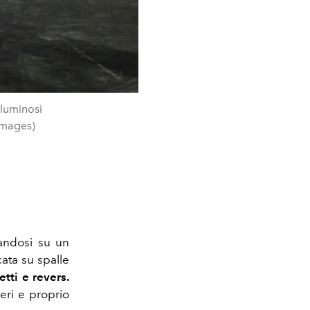
oluminosi
 Images)
randosi su un
ocata su spalle
etti e revers.
veri e proprio