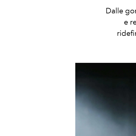
Dalle gor
e r
ridef