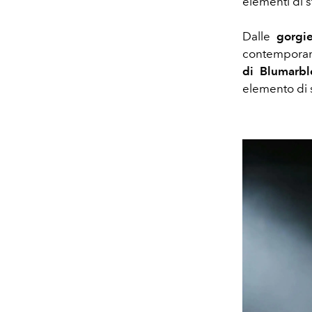
elementi di s
Dalle
gorgie
contemporane
di Blumarbl
elemento di s