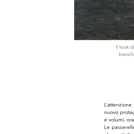
Il look 
bianchi
L’attenzione
nuovo prota
e volumi, ora
Le passerell