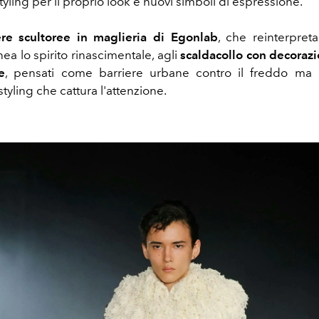
tyling per il proprio look e
nuovi
simboli di espressione.
re scultoree in maglieria di Egonlab
, che reinterpret
a lo spirito rinascimentale, agli
scaldacollo con decoraz
e
, pensati come barriere urbane contro il freddo m
tyling che cattura l'attenzione.