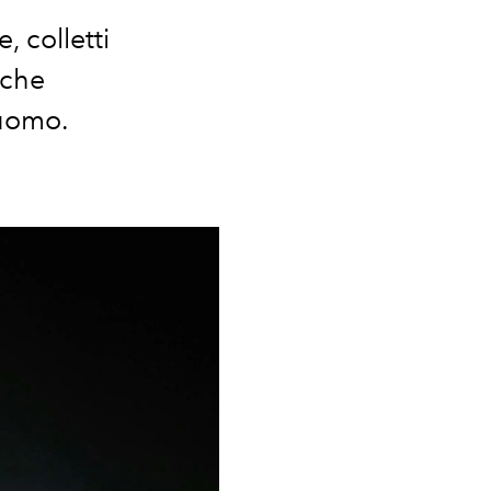
, colletti
 che
 uomo.