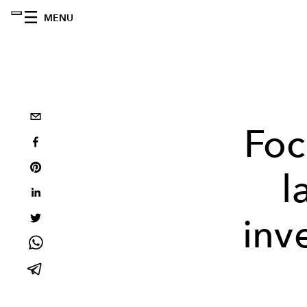
MENU
Foc
l
inv