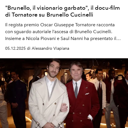
"Brunello, il visionario garbato", il docu-film
di Tornatore su Brunello Cucinelli
Il regista
premio Oscar
Giuseppe Tornatore racconta
con sguardo autoriale l’ascesa di
Brunello Cucinelli
.
Insieme a
Nicola Piovani
e
Saul Nanni
ha presentato il
film documentario al
Teatro dell’Opera di Roma
, dopo
05.12.2025 di Alessandro Viapiana
la premiere del 4 dicembre a Cinecittà.