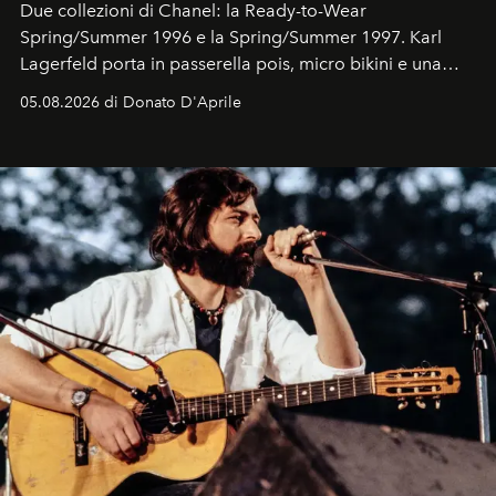
Due collezioni di Chanel: la Ready-to-Wear
Spring/Summer 1996 e la Spring/Summer 1997. Karl
Lagerfeld porta in passerella pois, micro bikini e una
logomania pensata per la spiaggia
, con Cindy, Linda,
05.08.2026 di Donato D'Aprile
Kate, Claudia e Carla una dietro l'altra. Trent'anni dopo,
in un'industria che vive di archivi, quel guardaroba resta
uno dei documenti più contemporanei che abbiamo.