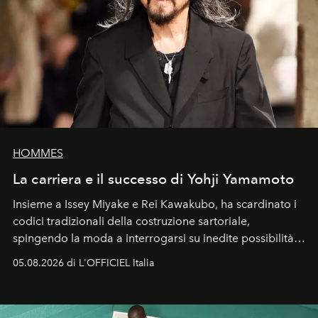
HOMMES
La carriera e il successo di Yohji Yamamoto
Insieme a Issey Miyake e Rei Kawakubo, ha scardinato i
codici tradizionali della costruzione sartoriale,
spingendo la moda a interrogarsi su inedite possibilità
formali e a ridefinire il concetto stesso di silhouette.
05.08.2026 di L'OFFICIEL Italia
Quella di Yohji Yamamoto è storia di un visionario che
ha riscritto i canoni estetici del XX secolo, lasciando
un’impronta indelebile nella storia della moda.