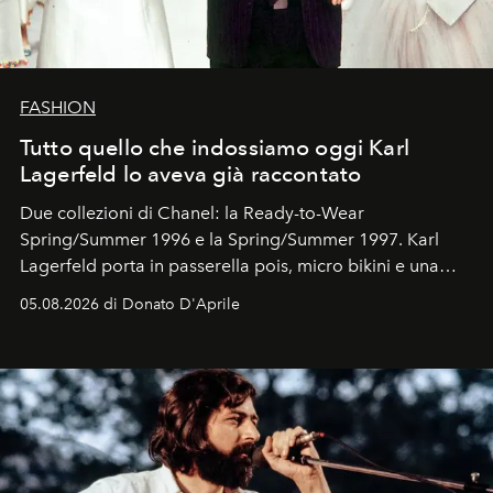
FASHION
Tutto quello che indossiamo oggi Karl
Lagerfeld lo aveva già raccontato
Due collezioni di Chanel: la Ready-to-Wear
Spring/Summer 1996 e la Spring/Summer 1997. Karl
Lagerfeld porta in passerella pois, micro bikini e una
logomania pensata per la spiaggia
, con Cindy, Linda,
05.08.2026 di Donato D'Aprile
Kate, Claudia e Carla una dietro l'altra. Trent'anni dopo,
in un'industria che vive di archivi, quel guardaroba resta
uno dei documenti più contemporanei che abbiamo.