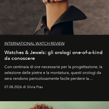
INTERNATIONAL WATCH REVIEW
Watches & Jewels: gli orologi one-of-a-kind
da conoscere
Con centinaia di ore necessarie per la progettazione, la
selezione delle pietre e la montatura, questi orologi da
sera rendono pericolosamente facile perdere la
cognizione del tempo. Ma con quadranti così
07.08.2026 di Silvia Frau
abbaglianti, chi è che guarda davvero l'ora?