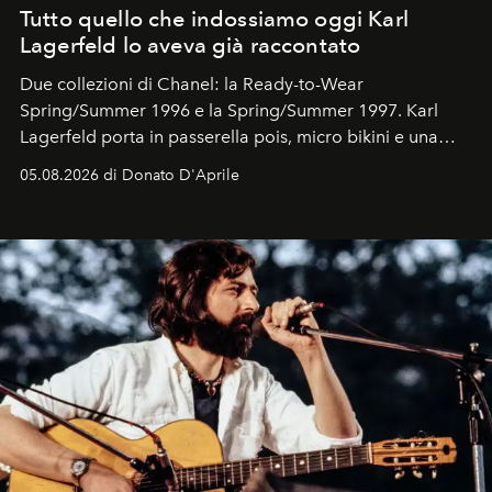
Tutto quello che indossiamo oggi Karl
Lagerfeld lo aveva già raccontato
Due collezioni di Chanel: la Ready-to-Wear
Spring/Summer 1996 e la Spring/Summer 1997. Karl
Lagerfeld porta in passerella pois, micro bikini e una
logomania pensata per la spiaggia
, con Cindy, Linda,
05.08.2026 di Donato D'Aprile
Kate, Claudia e Carla una dietro l'altra. Trent'anni dopo,
in un'industria che vive di archivi, quel guardaroba resta
uno dei documenti più contemporanei che abbiamo.