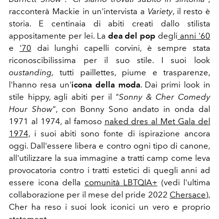
racconterà Mackie in un'intervista a
Variety
, il resto è
storia. E centinaia di abiti creati dallo stilista
appositamente per lei.
La
dea del pop
degli
anni '60
e
'70
dai lunghi capelli corvini, è sempre stata
riconoscibilissima per il suo stile. I suoi look
oustanding,
tutti paillettes, piume e trasparenze,
l'hanno resa un'
icona della moda
. Dai primi look in
stile hippy, agli abiti per il
"Sonny & Cher Comedy
Hour Show"
, con Bonny Sono andato in onda dal
1971 al 1974, al famoso
naked dres al Met Gala del
1974,
i suoi abiti sono fonte di ispirazione ancora
oggi. Dall'essere libera e contro ogni tipo di canone,
all'utilizzare la sua immagine a tratti camp come leva
provocatoria contro i tratti estetici di quegli anni ad
essere icona della
comunità LBTQIA+
(vedi l'ultima
collaborazione per il mese del pride 2022
Chersace
),
Cher ha reso i suoi look iconici un vero e proprio
statement.