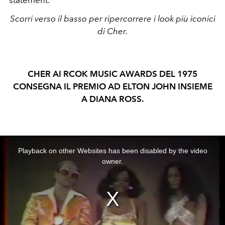
Scorri verso il basso per ripercorrere i look più iconici
di Cher.
CHER AI RCOK MUSIC AWARDS DEL 1975
CONSEGNA IL PREMIO AD ELTON JOHN INSIEME
A DIANA ROSS.
This
is
a
Playback on other Websites has been disabled by the video
modal
window.
owner.