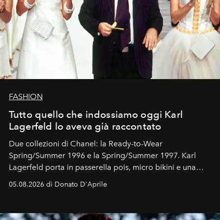
FASHION
Tutto quello che indossiamo oggi Karl
Lagerfeld lo aveva già raccontato
Due collezioni di Chanel: la Ready-to-Wear
Spring/Summer 1996 e la Spring/Summer 1997. Karl
Lagerfeld porta in passerella pois, micro bikini e una
logomania pensata per la spiaggia
, con Cindy, Linda,
05.08.2026 di Donato D'Aprile
Kate, Claudia e Carla una dietro l'altra. Trent'anni dopo,
in un'industria che vive di archivi, quel guardaroba resta
uno dei documenti più contemporanei che abbiamo.