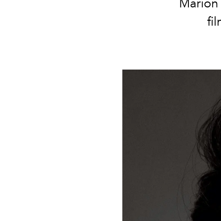
Marion C
fi