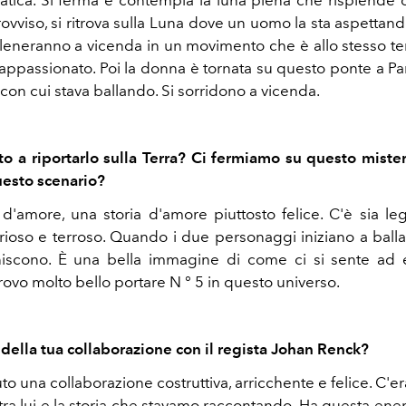
tica. Si ferma e contempla la luna piena che risplende di
rovviso, si ritrova sulla Luna dove un uomo la sta aspettan
alleneranno a vicenda in un movimento che è allo stesso t
appassionato. Poi la donna è tornata su questo ponte a Pari
on cui stava ballando. Si sorridono a vicenda.
o a riportarlo sulla Terra? Ci fermiamo su questo mister
questo scenario?
 d'amore, una storia d'amore piuttosto felice. C'è sia l
arioso e terroso. Quando i due personaggi iniziano a balla
iscono. È una bella immagine di come ci si sente ad 
rovo molto bello portare N ° 5 in questo universo.
 della tua collaborazione con il regista Johan Renck?
 una collaborazione costruttiva, arricchente e felice. C'e
tra lui e la storia che stavamo raccontando. Ha questa ene