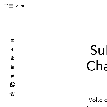
MENU
Su
Cha
Volto 