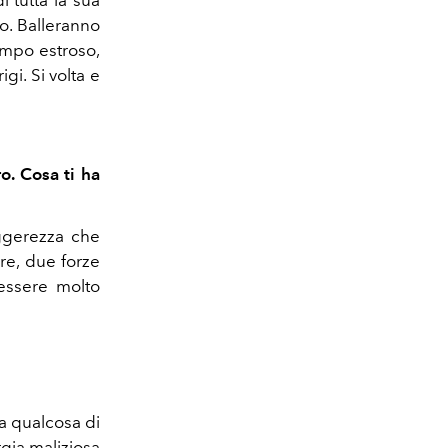
 tutta la sua
do. Balleranno
empo estroso,
gi. Si volta e
o. Cosa ti ha
eggerezza che
re, due forze
essere molto
ra qualcosa di
rgia maliziosa