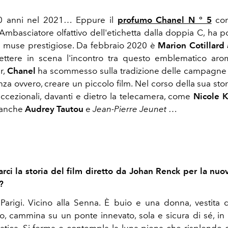
0 anni nel 2021… Eppure il
profumo Chanel N ° 5
con
 Ambasciatore olfattivo dell'etichetta dalla doppia C, ha 
u muse prestigiose. Da febbraio 2020 è
Marion Cotillard 
ettere in scena l'incontro tra questo emblematico arom
r,
Chanel
ha scommesso sulla tradizione delle campagne 
nza ovvero, creare un piccolo film. Nel corso della sua sto
 eccezionali, davanti e dietro la telecamera, come
Nicole 
anche
Audrey Tautou
e
Jean-Pierre Jeunet
…
arci la storia del film diretto da Johan Renck per la n
?
Parigi. Vicino alla Senna. È buio e una donna, vestita
o, cammina su un ponte innevato, sola e sicura di sé, in