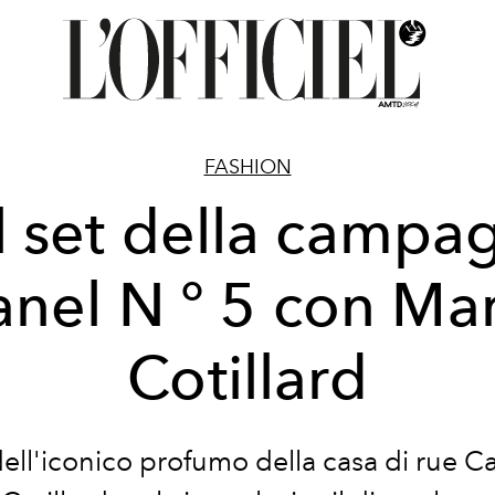
FASHION
l set della campa
nel N ° 5 con Ma
Cotillard
dell'iconico profumo della casa di rue 