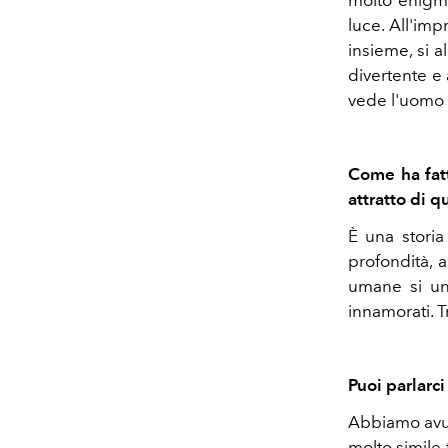
molto enigma
luce. All'imp
insieme, si 
divertente e 
vede l'uomo c
Come ha fatt
attratto di 
È una storia
profondità, 
umane si un
innamorati. T
Puoi parlarci
Abbiamo avuto
molto simile 