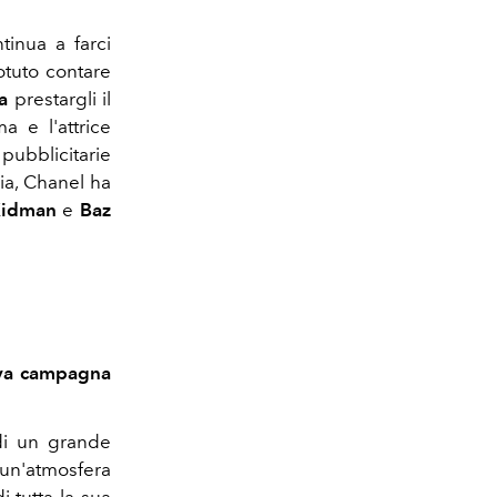
tinua a farci
potuto contare
a
prestargli il
a e l'attrice
pubblicitarie
ria, Chanel ha
Kidman
e
Baz
uova campagna
 di un grande
 un'atmosfera