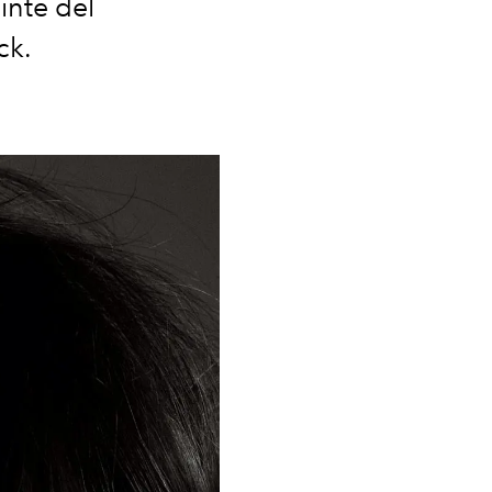
uinte del
ck.