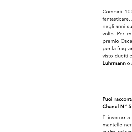
Compirà 10
fantasticare.
negli anni s
volto. Per m
premio Osca
per la fragra
visto duetti
Luhrmann
o 
Puoi raccont
Chanel N ° 5
È inverno a 
mantello ner