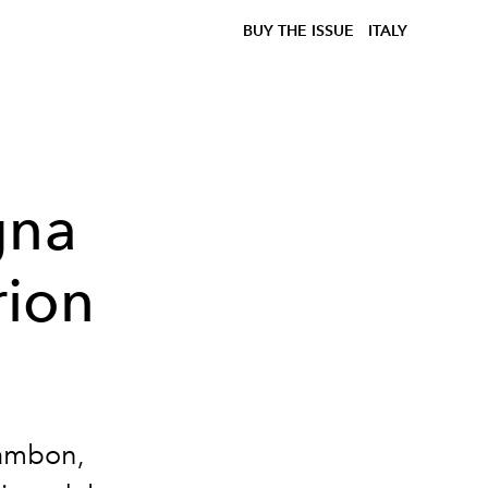
BUY THE ISSUE
ITALY
gna
rion
Cambon,