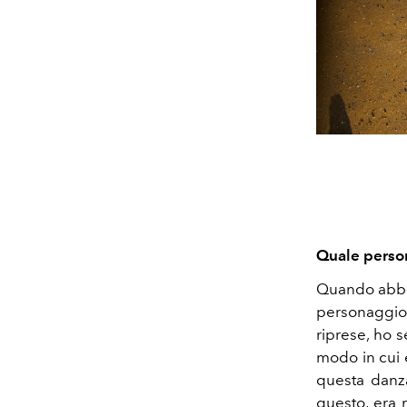
Quale person
Quando abbia
personaggio
riprese, ho 
modo in cui 
questa danza
questo, era 