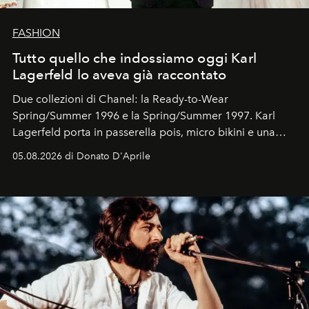
FASHION
Tutto quello che indossiamo oggi Karl
Lagerfeld lo aveva già raccontato
Due collezioni di Chanel: la Ready-to-Wear
Spring/Summer 1996 e la Spring/Summer 1997. Karl
Lagerfeld porta in passerella pois, micro bikini e una
logomania pensata per la spiaggia
, con Cindy, Linda,
05.08.2026 di Donato D'Aprile
Kate, Claudia e Carla una dietro l'altra. Trent'anni dopo,
in un'industria che vive di archivi, quel guardaroba resta
uno dei documenti più contemporanei che abbiamo.