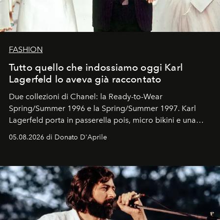
FASHION
Tutto quello che indossiamo oggi Karl
Lagerfeld lo aveva già raccontato
Due collezioni di Chanel: la Ready-to-Wear
Spring/Summer 1996 e la Spring/Summer 1997. Karl
Lagerfeld porta in passerella pois, micro bikini e una
logomania pensata per la spiaggia
, con Cindy, Linda,
05.08.2026 di Donato D'Aprile
Kate, Claudia e Carla una dietro l'altra. Trent'anni dopo,
in un'industria che vive di archivi, quel guardaroba resta
uno dei documenti più contemporanei che abbiamo.