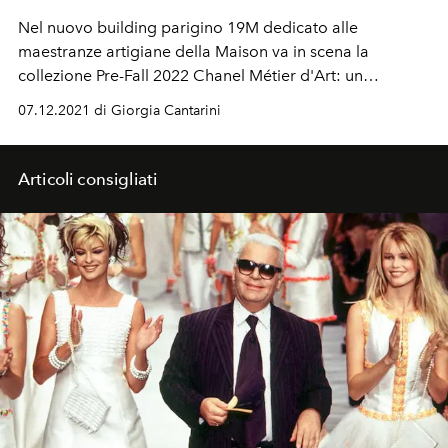
Nel nuovo building parigino 19M dedicato alle
maestranze artigiane della Maison va in scena la
collezione Pre-Fall 2022 Chanel Métier d'Art: un
omaggio al savoire-faire di tradizione. E a fine show il
07.12.2021 di Giorgia Cantarini
Direttore Creativo Virginie Viard invita alcuni ospiti a
visitare le meraviglie dell'atelier
Articoli consigliati