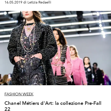
16.05.2019 di Letizia Redaelli
celebre "tubino nero" e al leggendario tailleur in maglia,
simboli di una moda che ha sfidato le convenzioni.
Scopriamo insieme il percorso che ha trasformato Coco
Chanel in un nome che oggi è sinonimo di eleganza e
innovazione.
FASHION WEEK
Chanel Métiers d'Art: la collezione Pre-Fall
22