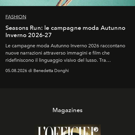
FASHION
Seasons Run: le campagne moda Autunno
Inverno 2026-27
Le campagne moda Autunno Inverno 2026 raccontano
nuove narrazioni attraverso immagini e film che
ridefiniscono il linguaggio visivo del lusso. Tra
protagonisti del cinema, volti della cultura
05.08.2026 di Benedetta Donghi
contemporanea e storytelling d'autore, le maison
trasformano ogni campagna in uno storytelling capace
di esprimere identità, visione e desiderio.
Magazines