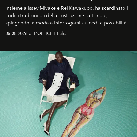
Insieme a Issey Miyake e Rei Kawakubo, ha scardinato i
codici tradizionali della costruzione sartoriale,
spingendo la moda a interrogarsi su inedite possibilità
formali e a ridefinire il concetto stesso di silhouette.
05.08.2026 di L'OFFICIEL Italia
Quella di Yohji Yamamoto è storia di un visionario che
ha riscritto i canoni estetici del XX secolo, lasciando
un’impronta indelebile nella storia della moda.