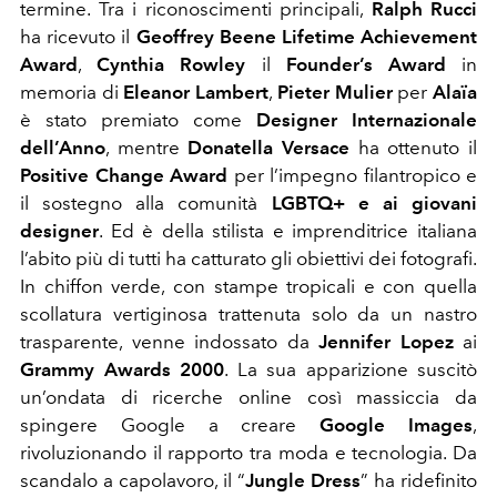
termine. Tra i riconoscimenti principali,
Ralph Rucci
ha ricevuto il
Geoffrey Beene Lifetime Achievement
Award
,
Cynthia Rowley
il
Founder’s Award
in
memoria di
Eleanor Lambert
,
Pieter Mulier
per
Alaïa
è stato premiato come
Designer Internazionale
dell’Anno
, mentre
Donatella Versace
ha ottenuto il
Positive Change Award
per l’impegno filantropico e
il sostegno alla comunità
LGBTQ+ e ai giovani
designer
. Ed è della stilista e imprenditrice italiana
l’abito più di tutti ha catturato gli obiettivi dei fotografi.
In chiffon verde, con stampe tropicali e con quella
scollatura vertiginosa trattenuta solo da un nastro
trasparente, venne indossato da
Jennifer Lopez
ai
Grammy Awards 2000
. La sua apparizione suscitò
un’ondata di ricerche online così massiccia da
spingere Google a creare
Google Images
,
rivoluzionando il rapporto tra moda e tecnologia. Da
scandalo a capolavoro, il “
Jungle Dress
” ha ridefinito