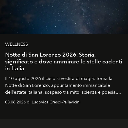
WELLNESS
Notte di San Lorenzo 2026. Storia,
significato e dove ammirare le stelle cadenti
in Italia
Il 10 agosto 2026 il cielo si vestirà di magia: torna la
Notte di San Lorenzo
, appuntamento immancabile
dell’estate italiana, sospeso tra mito, scienza e poesia.
Sarà il momento in cui gli occhi si alzano verso la volta
08.08.2026 di Ludovica Crespi-Pallavicini
celeste per seguire il passaggio delle
Perseidi
, quelle
che chiamiamo comunemente
stelle cadenti
, e affidare
all’universo i desideri più segreti