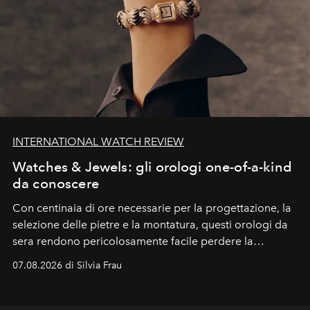
INTERNATIONAL WATCH REVIEW
Watches & Jewels: gli orologi one-of-a-kind
da conoscere
Con centinaia di ore necessarie per la progettazione, la
selezione delle pietre e la montatura, questi orologi da
sera rendono pericolosamente facile perdere la
cognizione del tempo. Ma con quadranti così
07.08.2026 di Silvia Frau
abbaglianti, chi è che guarda davvero l'ora?