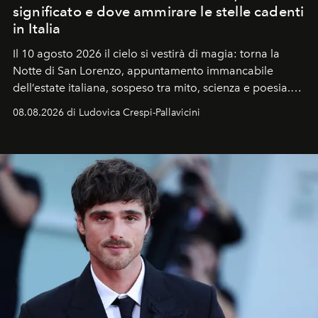
significato e dove ammirare le stelle cadenti
in Italia
Il 10 agosto 2026 il cielo si vestirà di magia: torna la
Notte di San Lorenzo
, appuntamento immancabile
dell’estate italiana, sospeso tra mito, scienza e poesia.
Sarà il momento in cui gli occhi si alzano verso la volta
08.08.2026 di Ludovica Crespi-Pallavicini
celeste per seguire il passaggio delle
Perseidi
, quelle
che chiamiamo comunemente
stelle cadenti
, e affidare
all’universo i desideri più segreti