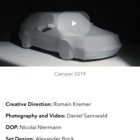
Play
Video
Camper SS19
Creative Direction:
Romain Kremer
Photography and Video:
Daniel Sannwald
DOP:
Nicolai Niermann
Set Design:
Alexander Bock