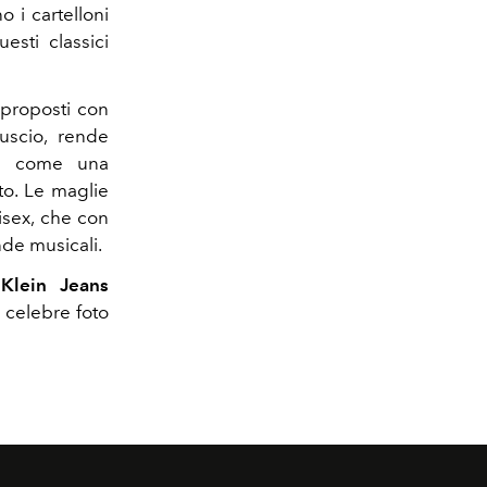
 i cartelloni
esti classici
 proposti con
uscio, rende
sì come una
o. Le maglie
isex, che con
nde musicali.
 Klein Jeans
 celebre foto