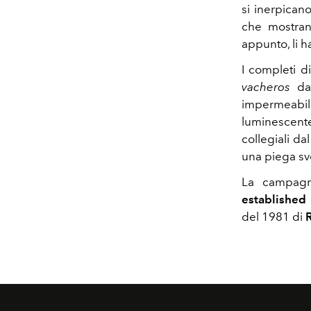
si inerpican
che mostra
appunto, li h
I completi d
vacheros
dal
impermeabil
luminescente 
collegiali d
una piega sve
La campagn
established
del 1981 di