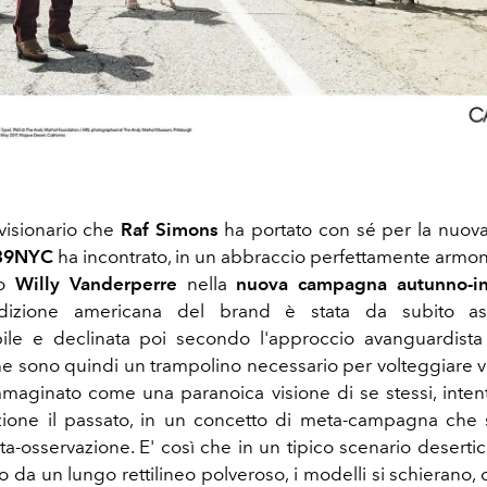
visionario che
Raf Simons
ha portato con sé per la nuov
39NYC
ha incontrato, in un abbraccio perfettamente armoni
fo
Willy Vanderperre
nella
nuova campagna autunno-i
radizione americana del brand è stata da subito a
bile e declinata poi secondo l'approccio avanguardista
he sono quindi un trampolino necessario per volteggiare ver
maginato come una paranoica visione di se stessi, inten
ione il passato, in un concetto di meta-campagna che 
ta-osservazione. E' così che in un tipico scenario deserti
lo da un lungo rettilineo polveroso, i modelli si schieran