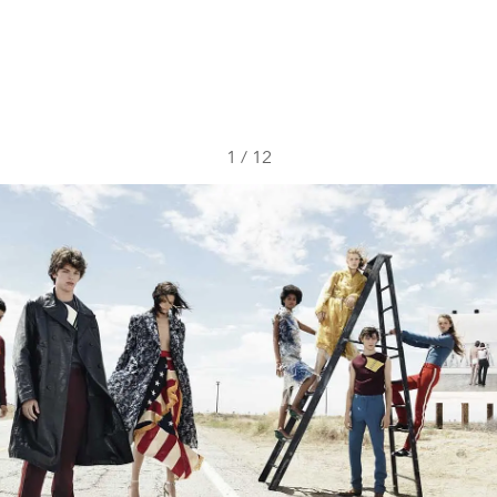
1
/
12