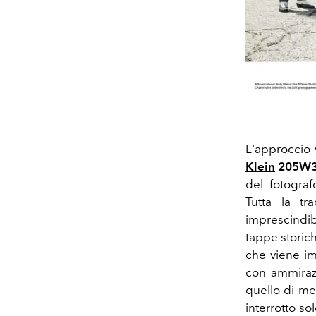
L'approccio 
Klein
205W
del fotogra
Tutta la t
imprescindi
tappe storic
che viene im
con ammiraz
quello di me
interrotto so