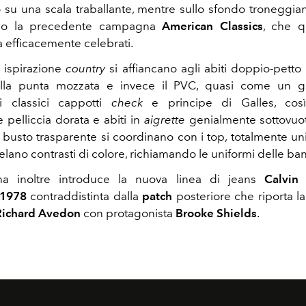
o su una scala traballante, mentre sullo sfondo troneggiano
no la precedente campagna
American Classics
, che qu
a efficacemente celebrati.
i ispirazione
country
si affiancano agli abiti doppio-petto
la punta mozzata e invece il PVC, quasi come un g
i classici cappotti
check
e principe di Galles, co
pelliccia dorata e abiti in
aigrette
genialmente sottovuot
al busto trasparente si coordinano con i top, totalmente un
lano contrasti di colore, richiamando le uniformi delle ba
a inoltre introduce la nuova linea di jeans
Calvin
 1978
contraddistinta dalla
patch
posteriore che riporta la
Richard Avedon
con protagonista
Brooke Shields
.