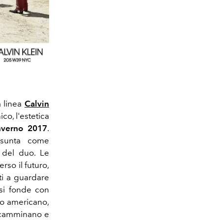
a linea
Calvin
co, l'estetica
nverno 2017
.
ssunta come
 del duo. Le
so il futuro,
ti a guardare
si fonde con
co americano,
o, camminano e