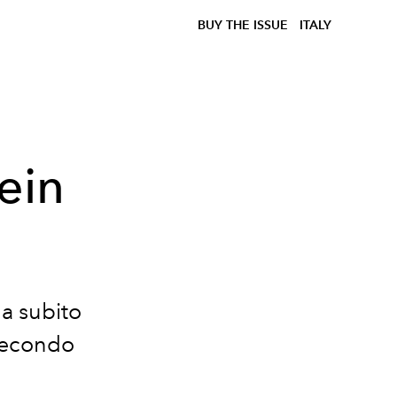
BUY THE ISSUE
ITALY
ein
da subito
 secondo