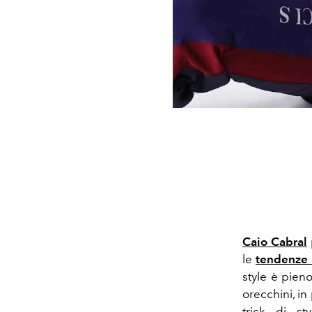
Caio Cabral
le
tendenze
style è pien
orecchini, in
trick di st