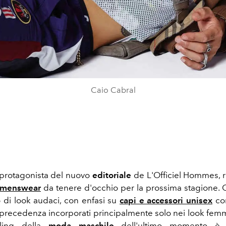
Caio Cabral
protagonista del nuovo
editoriale
de L'Officiel Hommes, r
 menswear
da tenere d'occhio per la prossima stagione. O
o di look audaci, con enfasi su
capi e accessori unisex
co
 precedenza incorporati principalmente solo nei look femmi
yling della
moda maschile
dell'ultimo momento è 