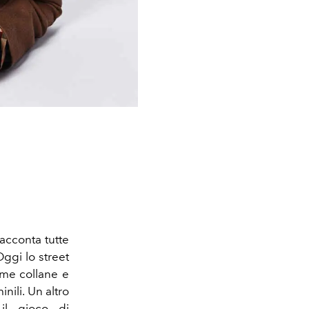
acconta tutte
ggi lo street
me collane e
nili. Un altro
il gioco di