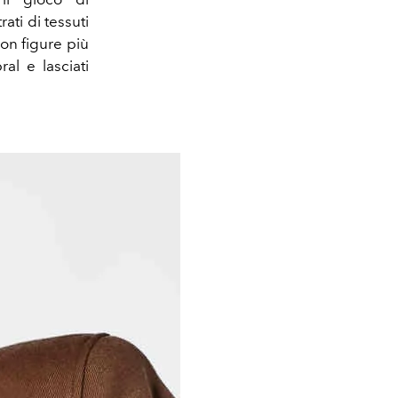
ati di tessuti
con figure più
al e lasciati