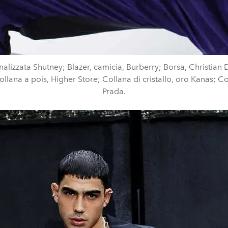
nalizzata Shutney; Blazer, camicia, Burberry; Borsa, Christian 
ollana a pois, Higher Store; Collana di cristallo, oro Kanas; Co
Prada.