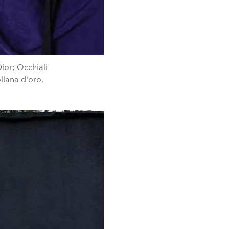
Dior; Occhiali
llana d'oro,