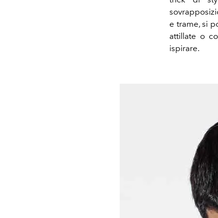
sovrapposizio
e trame, si p
attillate o 
ispirare.