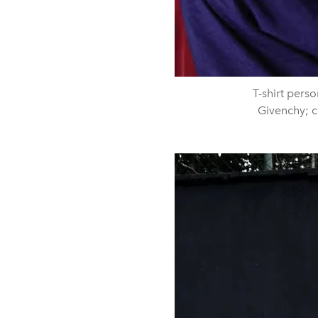
T-shirt perso
Givenchy; c