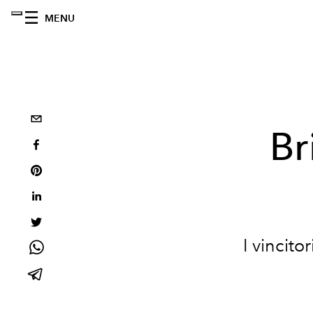
MENU
Br
I vincito