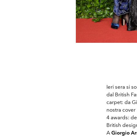
Ieri sera si s
dal British F
carpet: da G
nostra cover 
4 awards: des
British desig
A
Giorgio A