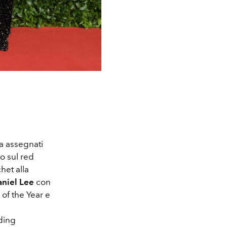
da assegnati
to sul red
het alla
aniel Lee
con
 of the Year e
nding