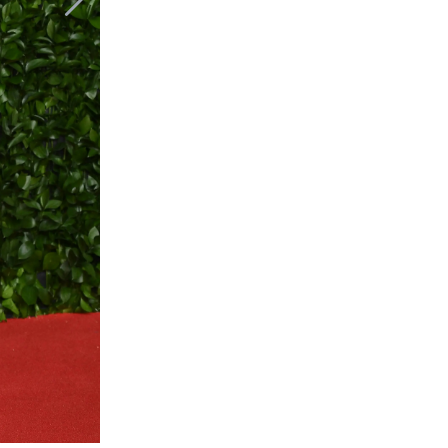
Cate Blanchett, Giorgio Armani, Julia R