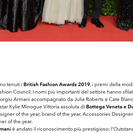
ono tenuti i
British Fashion Awards 2019
, i premi della mo
ashion Council. I nomi più importanti del settore hanno sfila
iorgio Armani accompagnato da Julia Roberts e Cate Blanc
star Kylie Minogue Vittoria assoluta di
Bottega Veneta e D
igner of the year, brand of the year, Accessories Designer
ner of the year.
rmani
è andato il riconoscimento più prestigioso: l'Outsta