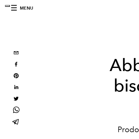
MENU
Abb
bis
Prodot