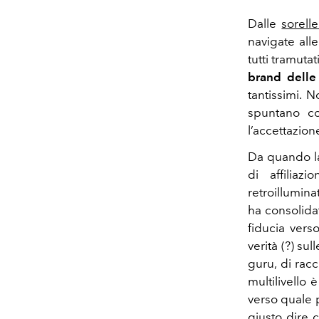
Dalle
sorell
navigate all
tutti tramutat
brand delle
tantissimi. 
spuntano co
l’accettazion
Da quando la
di affiliaz
retroillumina
ha consolida
fiducia verso
verità (?) s
guru, di rac
multilivello
verso quale 
giusto dire 