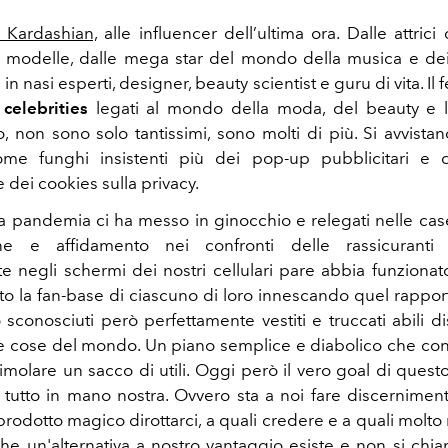
e Kardashian,
alle influencer dell’ultima ora. Dalle attric
e modelle, dalle mega star del mondo della musica e dei
i in nasi esperti, designer, beauty scientist e guru di vita. 
 celebrities
legati al mondo della moda, del beauty e l
No, non sono solo tantissimi, sono molti di più. Si avvist
me funghi insistenti più dei pop-up pubblicitari e d
e dei cookies sulla privacy.
 pandemia ci ha messo in ginocchio e relegati nelle case,
ione e affidamento nei confronti delle rassicuranti
te negli schermi dei nostri cellulari pare abbia funzionat
to la fan-base di ciascuno di loro innescando quel rappor
 sconosciuti però perfettamente vestiti e truccati abili d
ulle cose del mondo. Un piano semplice e diabolico che cons
cimolare un sacco di utili. Oggi però il vero goal di quest
 è tutto in mano nostra. Ovvero sta a noi fare discernimen
prodotto magico dirottarci, a quali credere e a quali molto
che un'alternativa a nostro vantaggio esiste e non si chiam