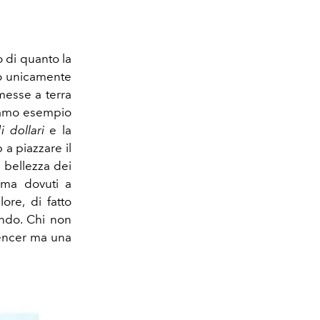
 di quanto la
no unicamente
 messe a terra
diamo esempio
 dollari
e la
a piazzare il
a bellezza dei
nema dovuti a
lore, di fatto
ndo.
Chi non
uencer ma una