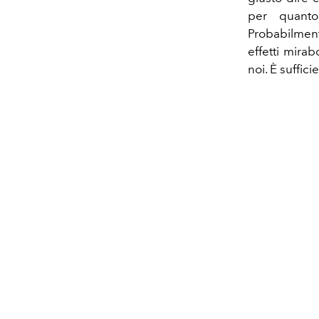
per quanto 
Probabilment
effetti mira
noi.
È sufficie