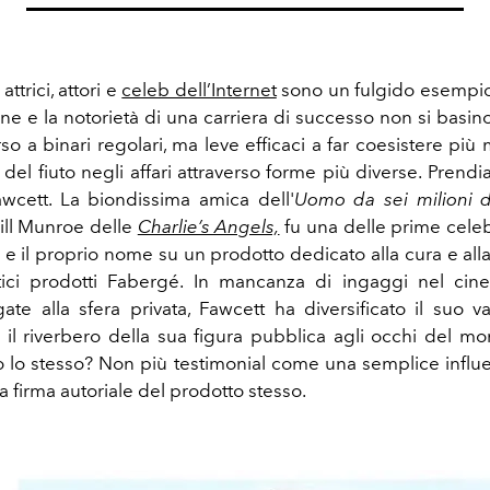
 attrici, attori e
celeb dell’Internet
sono un fulgido esempio
ione e la notorietà di una carriera di successo non si basi
o a binari regolari, ma leve efficaci a far coesistere più
e del fiuto negli affari attraverso forme più diverse. Pren
wcett. La biondissima amica dell'
Uomo da sei milioni di
ill Munroe delle
Charlie’s Angels,
fu una delle prime celeb 
 e il proprio nome su un prodotto dedicato alla cura e all
itici prodotti Fabergé. In mancanza di ingaggi nel ci
ate alla sfera privata, Fawcett ha diversificato il suo va
l riverbero della sua figura pubblica agli occhi del mo
o lo stesso? Non più testimonial come una semplice infl
a firma autoriale del prodotto stesso.