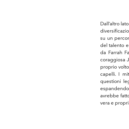
Dall’altro lato
diversificaz
su un percors
del talento 
da Farrah Fa
coraggiosa J
proprio volto
capelli. I m
questioni leg
espandendo i
avrebbe fatt
vera e propri