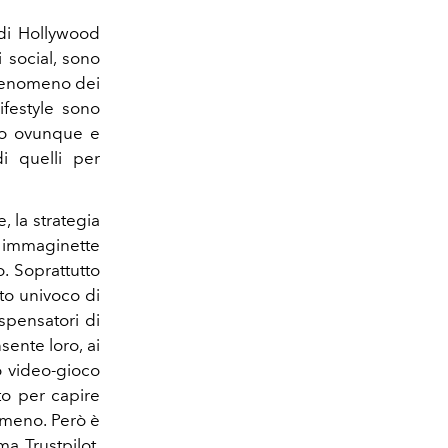
i di Hollywood
 social, sono
Il fenomeno dei
ifestyle sono
ano ovunque e
i quelli per
 la strategia
 immaginette
o. Soprattutto
to univoco di
ispensatori di
ente loro, ai
o video-gioco
to per capire
 meno. Però è
a Trustpilot,