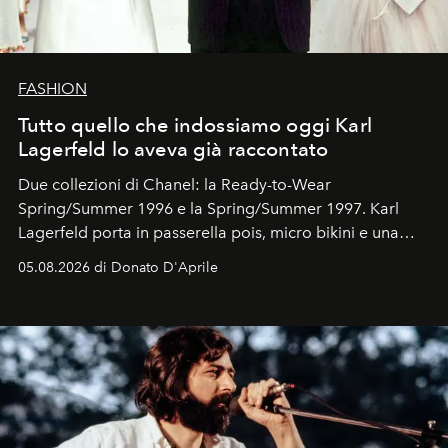
FASHION
Tutto quello che indossiamo oggi Karl
Lagerfeld lo aveva già raccontato
Due collezioni di Chanel: la Ready-to-Wear
Spring/Summer 1996 e la Spring/Summer 1997. Karl
Lagerfeld porta in passerella pois, micro bikini e una
logomania pensata per la spiaggia
, con Cindy, Linda,
05.08.2026 di Donato D'Aprile
Kate, Claudia e Carla una dietro l'altra. Trent'anni dopo,
in un'industria che vive di archivi, quel guardaroba resta
uno dei documenti più contemporanei che abbiamo.