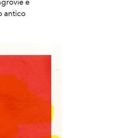
ngrovie e
o antico