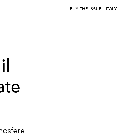
BUY THE ISSUE
ITALY
il
ate
mosfere