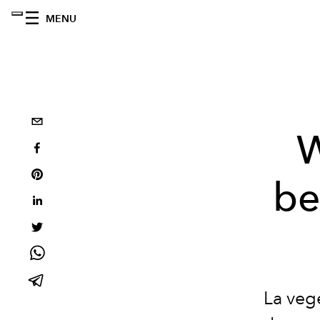
MENU
W
be
La veg