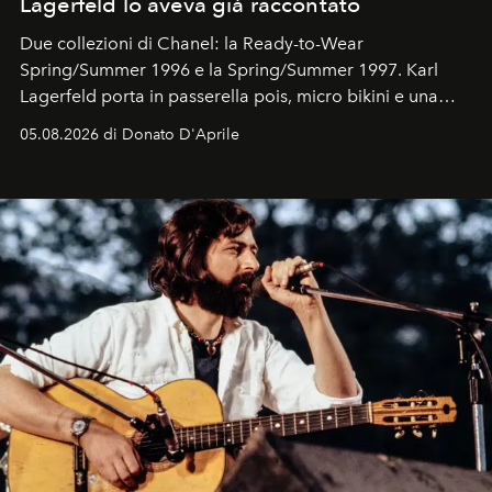
Lagerfeld lo aveva già raccontato
Due collezioni di Chanel: la Ready-to-Wear
Spring/Summer 1996 e la Spring/Summer 1997. Karl
Lagerfeld porta in passerella pois, micro bikini e una
logomania pensata per la spiaggia
, con Cindy, Linda,
05.08.2026 di Donato D'Aprile
Kate, Claudia e Carla una dietro l'altra. Trent'anni dopo,
in un'industria che vive di archivi, quel guardaroba resta
uno dei documenti più contemporanei che abbiamo.