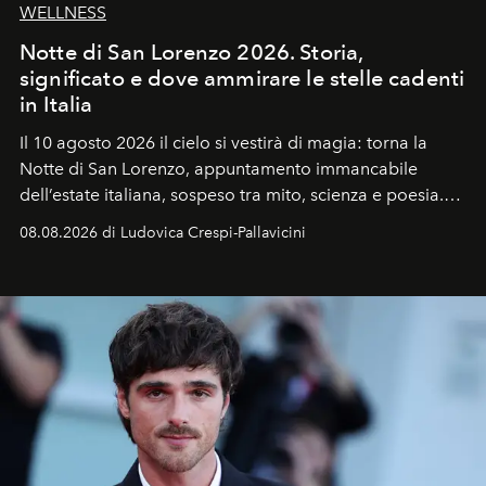
WELLNESS
Notte di San Lorenzo 2026. Storia,
significato e dove ammirare le stelle cadenti
in Italia
Il 10 agosto 2026 il cielo si vestirà di magia: torna la
Notte di San Lorenzo
, appuntamento immancabile
dell’estate italiana, sospeso tra mito, scienza e poesia.
Sarà il momento in cui gli occhi si alzano verso la volta
08.08.2026 di Ludovica Crespi-Pallavicini
celeste per seguire il passaggio delle
Perseidi
, quelle
che chiamiamo comunemente
stelle cadenti
, e affidare
all’universo i desideri più segreti