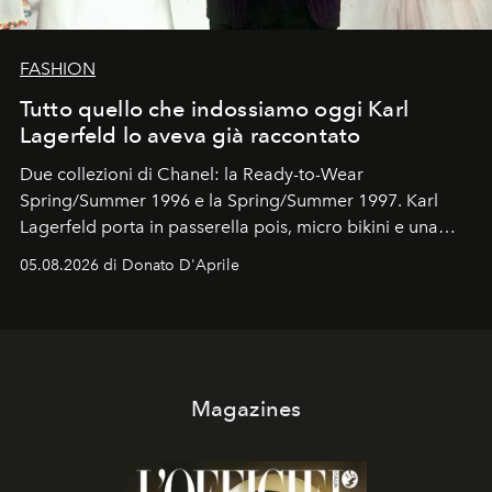
FASHION
Tutto quello che indossiamo oggi Karl
Lagerfeld lo aveva già raccontato
Due collezioni di Chanel: la Ready-to-Wear
Spring/Summer 1996 e la Spring/Summer 1997. Karl
Lagerfeld porta in passerella pois, micro bikini e una
logomania pensata per la spiaggia
, con Cindy, Linda,
05.08.2026 di Donato D'Aprile
Kate, Claudia e Carla una dietro l'altra. Trent'anni dopo,
in un'industria che vive di archivi, quel guardaroba resta
uno dei documenti più contemporanei che abbiamo.
Magazines