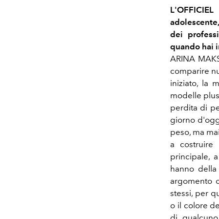
L'OFFICIEL 
adolescente,
dei profess
quando hai in
ARINA MAKSIM
comparire nuo
iniziato, la
modelle plus
perdita di p
giorno d'oggi
peso, ma mai 
a costruire
principale, 
hanno della
argomento c
stessi, per 
o il colore d
di qualcun