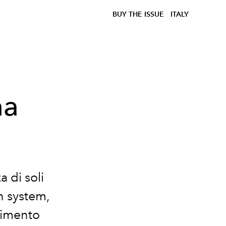
BUY THE ISSUE
ITALY
na
 di soli
n system,
vimento