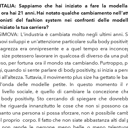
ITALIA: Sappiamo che hai iniziato a fare la modell
 ora hai 21 anni. Hai notato qualche cambiamento nell'
ionisti del fashion system nei confronti delle model
iziato la tua carriera?
OVA: L'industria è cambiata molto negli ultimi anni. So
vi sviluppi e un'attenzione particolare sulla body positiv
 magrezza era onnipresente e a quel tempo era inconce
 size potessero lavorare in qualcosa di diverso da una pubb
eso, per fortuna ora il mondo sta cambiando. Purtroppo, p
, quando si sente parlare di body positivity, si inizia a pen
all'altezza. Tuttavia, il movimento plus size ha gettato le bas
 l'onda delle modelle petite. In questo momento il m
a livello sociale, è quello di cambiare la concezione c
 body positivity. Sto cercando di spiegare che dovreb
he riguarda innanzitutto le cose che non si possono ca
quanto una persona si possa sforzare, non è possibile cambi
el proprio corpo. Il fatto che non siate abbastanza alti dal 
o non rende le persone meno belle o meno talentuos