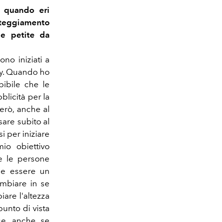
a quando eri
atteggiamento
le petite da
no iniziati a
ity. Quando ho
pibile che le
licità per la
erò, anche al
sare subito al
i per iniziare
io obiettivo
he le persone
be essere un
mbiare in se
are l'altezza
punto di vista
e, anche se