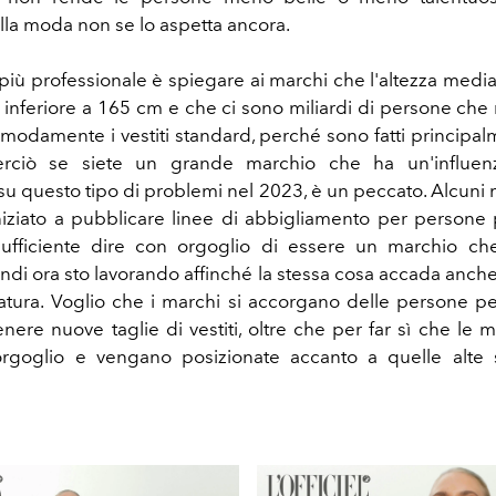
ella moda non se lo aspetta ancora.
 più professionale è spiegare ai marchi che l'altezza medi
inferiore a 165 cm e che ci sono miliardi di persone ch
modamente i vestiti standard, perché sono fatti principal
 Perciò se siete un grande marchio che ha un'influe
su questo tipo di problemi nel 2023, è un peccato. Alcuni
niziato a pubblicare linee di abbigliamento per persone 
ufficiente dire con orgoglio di essere un marchio che
uindi ora sto lavorando affinché la stessa cosa accada anch
tatura. Voglio che i marchi si accorgano delle persone pet
enere nuove taglie di vestiti, oltre che per far sì che le 
orgoglio e vengano posizionate accanto a quelle alte s