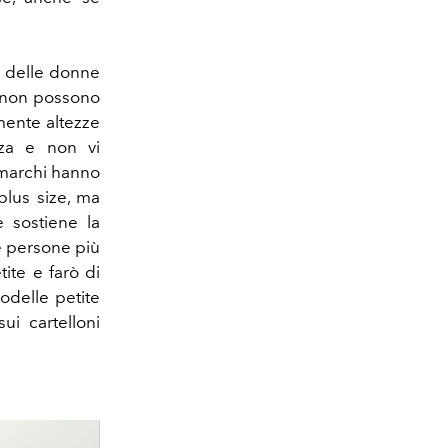
a delle donne
e non possono
mente altezze
nza e non vi
 marchi hanno
plus size, ma
 sostiene la
e persone più
ite e farò di
modelle petite
ui cartelloni