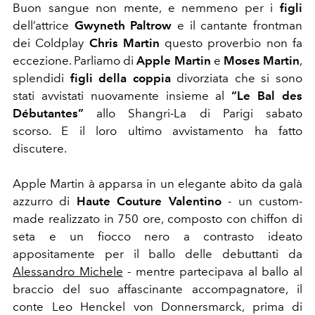
Buon sangue non mente, e nemmeno per i
figli
dell’attrice
Gwyneth Paltrow
e il cantante frontman
dei Coldplay
Chris Martin
questo proverbio non fa
eccezione. Parliamo di
Apple Martin
e
Moses Martin
,
splendidi
figli della coppia
divorziata che si sono
stati avvistati nuovamente insieme al
“Le Bal des
Débutantes”
allo Shangri-La di Parigi sabato
scorso.
E il loro ultimo avvistamento ha fatto
discutere.
Apple Martin à apparsa in un elegante abito da galà
azzurro di
Haute Couture Valentino
- un custom-
made realizzato in
750 ore
, composto con chiffon di
seta e un fiocco nero a contrasto ideato
appositamente per il ballo delle debuttanti da
Alessandro Michele
- mentre partecipava al ballo al
braccio del suo affascinante accompagnatore, il
conte Leo Henckel von Donnersmarck, prima di