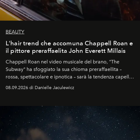
BEAUTY
L'hair trend che accomuna Chappell Roan e
il pittore preraffaelita John Everett Millais
Chappell Roan nel video musicale del brano, "The
Subway" ha sfoggiato la sua chioma preraffaellita –
rossa, spettacolare e ipnotica – sarà la tendenza capelli
dell'autunno?
08.09.2026 di Danielle Jaculewicz