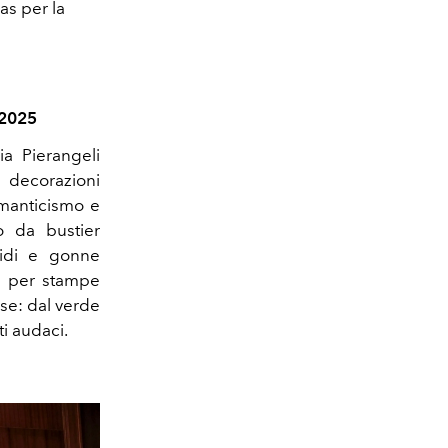
as per la
2025
a Pierangeli
 decorazioni
omanticismo e
o da bustier
rbidi e gonne
o per stampe
ise: dal verde
ti audaci.