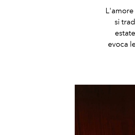
L'amore 
si tr
estat
evoca le