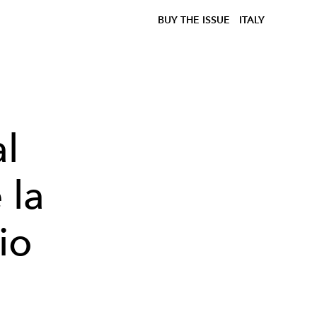
BUY THE ISSUE
ITALY
al
 la
io