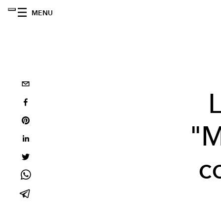
MENU
L
"M
c