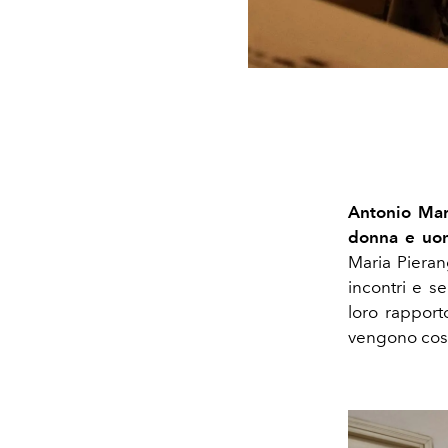
Antonio Mar
donna e u
Maria Pieran
incontri e s
loro
rapporto
vengono costr