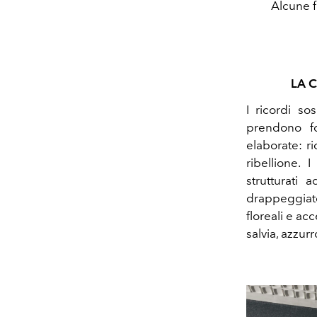
Alcune f
LA 
I ricordi s
prendono fo
elaborate: r
ribellione.
I
strutturati 
drappeggiat
floreali e ac
salvia, azzur