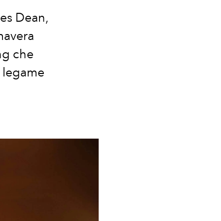
es Dean,
mavera
ng che
il legame