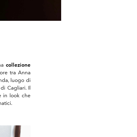
na
collezione
more tra
Anna
nda, luogo di
 Cagliari. Il
e in look che
atici.