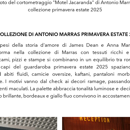
oto del cortometraggio "Motel Jacaranda" di Antonio Marr
collezione primavera estate 2025
COLLEZIONE DI ANTONIO MARRAS PRIMAVERA ESTATE 
ospesi della storia d'amore di James Dean e Anna Mari
rma nella collezione di Marras con tessuti ricchi e
icami, pizzi e stampe si combinano in un equilibrio tra r
 capi del guardaroba primavera estate 2025 spazian
ad abiti fluidi, camicie oversize, kaftani, pantaloni mo
e. I motivi vanno dal check ai decori ramage, passand
centi maculati. La palette abbraccia tonalità luminose e dec
ro brillante, bordeaux e giallo fluo convivono in accostamen