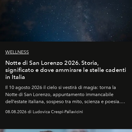
WELLNESS
Notte di San Lorenzo 2026. Storia,
significato e dove ammirare le stelle cadenti
in Italia
Il 10 agosto 2026 il cielo si vestirà di magia: torna la
Notte di San Lorenzo
, appuntamento immancabile
dell’estate italiana, sospeso tra mito, scienza e poesia.
Sarà il momento in cui gli occhi si alzano verso la volta
08.08.2026 di Ludovica Crespi-Pallavicini
celeste per seguire il passaggio delle
Perseidi
, quelle
che chiamiamo comunemente
stelle cadenti
, e affidare
all’universo i desideri più segreti