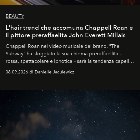
BEAUTY
L'hair trend che accomuna Chappell Roan e
il pittore preraffaelita John Everett Millais
Chappell Roan nel video musicale del brano, "The
Subway" ha sfoggiato la sua chioma preraffaellita –
rossa, spettacolare e ipnotica – sarà la tendenza capelli
dell'autunno?
08.09.2026 di Danielle Jaculewicz