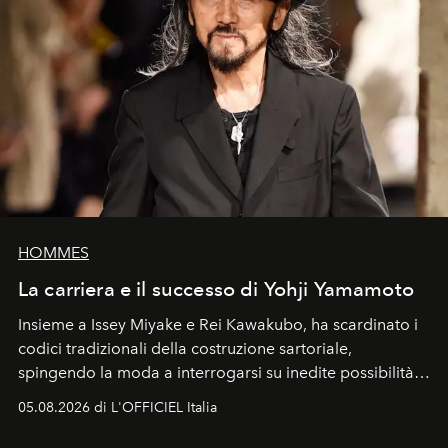
HOMMES
La carriera e il successo di Yohji Yamamoto
Insieme a Issey Miyake e Rei Kawakubo, ha scardinato i
codici tradizionali della costruzione sartoriale,
spingendo la moda a interrogarsi su inedite possibilità
formali e a ridefinire il concetto stesso di silhouette.
05.08.2026 di L'OFFICIEL Italia
Quella di Yohji Yamamoto è storia di un visionario che
ha riscritto i canoni estetici del XX secolo, lasciando