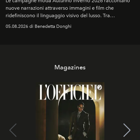
Le campagne moda Autunno Inverno 2026 raccontano
nuove narrazioni attraverso immagini e film che
ridefiniscono il linguaggio visivo del lusso. Tra
protagonisti del cinema, volti della cultura
05.08.2026 di Benedetta Donghi
contemporanea e storytelling d'autore, le maison
trasformano ogni campagna in uno storytelling capace
di esprimere identità, visione e desiderio.
Magazines