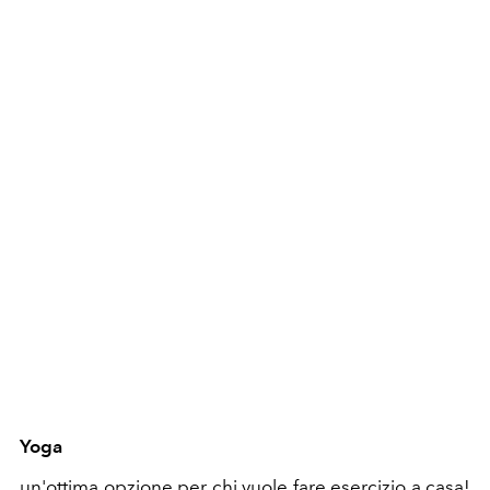
Yoga
un'ottima opzione per chi vuole fare esercizio a casa!