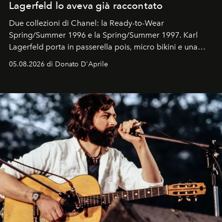
Lagerfeld lo aveva già raccontato
Due collezioni di Chanel: la Ready-to-Wear
Spring/Summer 1996 e la Spring/Summer 1997. Karl
Lagerfeld porta in passerella pois, micro bikini e una
logomania pensata per la spiaggia
, con Cindy, Linda,
05.08.2026 di Donato D'Aprile
Kate, Claudia e Carla una dietro l'altra. Trent'anni dopo,
in un'industria che vive di archivi, quel guardaroba resta
uno dei documenti più contemporanei che abbiamo.