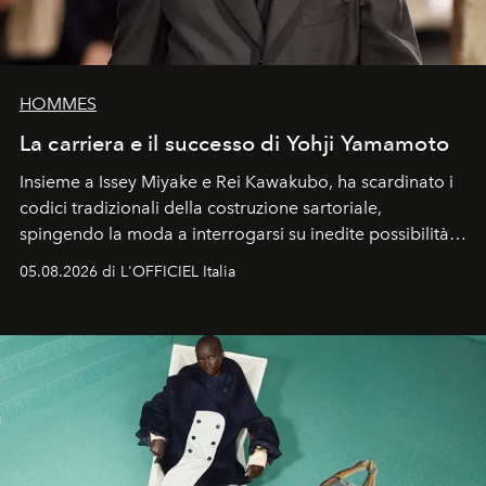
HOMMES
La carriera e il successo di Yohji Yamamoto
Insieme a Issey Miyake e Rei Kawakubo, ha scardinato i
codici tradizionali della costruzione sartoriale,
spingendo la moda a interrogarsi su inedite possibilità
formali e a ridefinire il concetto stesso di silhouette.
05.08.2026 di L'OFFICIEL Italia
Quella di Yohji Yamamoto è storia di un visionario che
ha riscritto i canoni estetici del XX secolo, lasciando
un’impronta indelebile nella storia della moda.