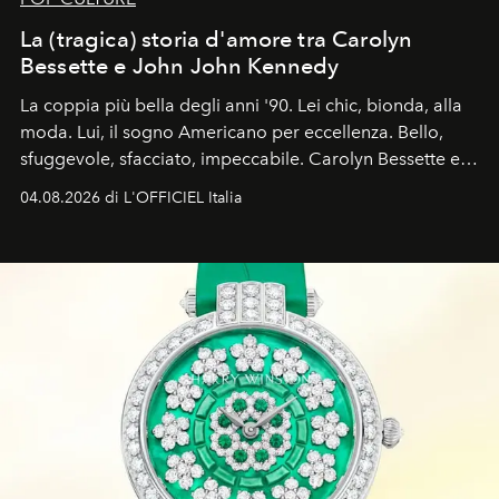
La (tragica) storia d'amore tra Carolyn
Bessette e John John Kennedy
La coppia più bella degli anni '90. Lei chic, bionda, alla
moda. Lui, il sogno Americano per eccellenza. Bello,
sfuggevole, sfacciato, impeccabile. Carolyn Bessette e
John John Kennedy sono i protagonisti della storia
04.08.2026 di L'OFFICIEL Italia
d'amore tragica che più ha segnato gli anni '90.