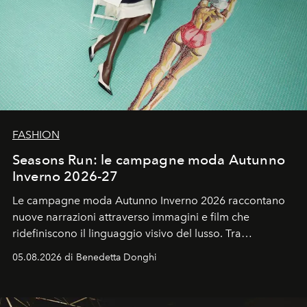
FASHION
Seasons Run: le campagne moda Autunno
Inverno 2026-27
Le campagne moda Autunno Inverno 2026 raccontano
nuove narrazioni attraverso immagini e film che
ridefiniscono il linguaggio visivo del lusso. Tra
protagonisti del cinema, volti della cultura
05.08.2026 di Benedetta Donghi
contemporanea e storytelling d'autore, le maison
trasformano ogni campagna in uno storytelling capace
di esprimere identità, visione e desiderio.