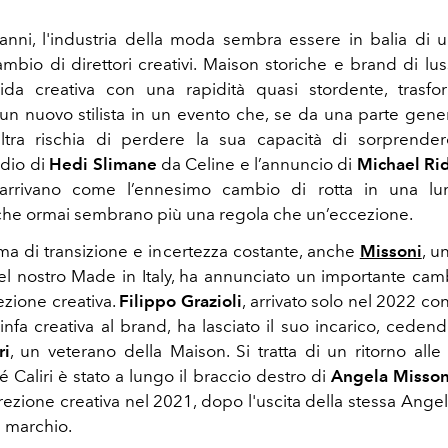
 anni, l'industria della moda sembra essere in balia di 
cambio di direttori creativi. Maison storiche e brand di l
guida creativa con una rapidità quasi stordente, trasf
un nuovo stilista in un evento che, se da una parte gener
'altra rischia di perdere la sua capacità di sorprende
ddio di
Hedi Slimane
da Celine e l’annuncio di
Michael Ri
arrivano come l’ennesimo cambio di rotta in una lu
, che ormai sembrano più una regola che un’eccezione.
ima di transizione e incertezza costante, anche
Missoni
, u
del nostro Made in Italy, ha annunciato un importante cam
ezione creativa.
Filippo Grazioli
, arrivato solo nel 2022 con
infa creativa al brand, ha lasciato il suo incarico, cedend
ri
, un veterano della Maison. Si tratta di un ritorno alle 
 Caliri è stato a lungo il braccio destro di
Angela Misson
rezione creativa nel 2021, dopo l'uscita della stessa Ange
l marchio.