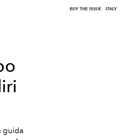
BUY THE ISSUE
ITALY
po
iri
la guida