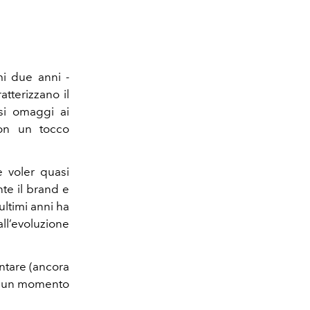
mi due anni -
tterizzano il
si omaggi ai
con un tocco
e voler quasi
te il brand e
ultimi anni ha
all’evoluzione
ontare (ancora
 in un momento