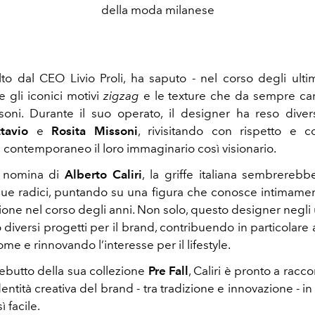
della moda milanese
elto dal CEO Livio Proli, ha saputo - nel corso degli ulti
e gli iconici motivi
zigzag
e le texture che da sempre cara
oni. Durante il suo operato, il designer ha reso diver
tavio
e
Rosita Missoni
, rivisitando con rispetto e 
contemporaneo il loro immaginario così visionario.
a nomina di
Alberto Caliri
, la griffe italiana sembrerebb
 sue radici, puntando su una figura che conosce intimamen
ione nel corso degli anni. Non solo, questo designer negli 
diversi progetti per il brand, contribuendo in particolare 
ome e rinnovando l’interesse per il lifestyle.
debutto della sua collezione
Pre Fall
, Caliri è pronto a racc
identità creativa del brand - tra tradizione e innovazione -
 facile.