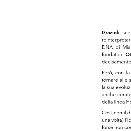
Grazioli
, sc
reinterpretar
DNA di Miss
fondatori
Ot
decisamente 
Però, con l
tornare alle
la sua evoluz
anche curato 
della linea H
Così, con il 
una volta) l'
forse non così