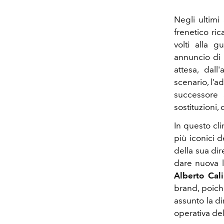
Negli ultimi
frenetico ri
volti alla 
annuncio di 
attesa, dall
scenario, l’a
successore 
sostituzioni
In questo cl
più iconici 
della sua dir
dare nuova l
Alberto Cali
brand, poiché
assunto la di
operativa de