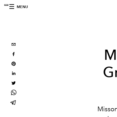
MENU
M
Gr
Missoni