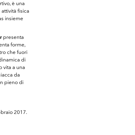
tivo, è una
ttività fisica
das insieme
r
presenta
enta forme,
tro che fuori
dinamica di
 vita a una
giacca da
un pieno di
bbraio 2017.