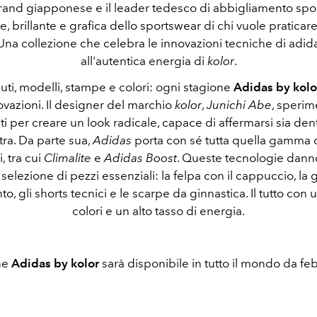
brand giapponese e il leader tedesco di abbigliamento spor
e, brillante e grafica dello sportswear di chi vuole praticare a
 Una collezione che celebra le innovazioni tecniche di adi
all'autentica energia di
kolor
.
uti, modelli, stampe e colori: ogni stagione
Adidas by kolo
vazioni. Il designer del marchio
kolor
,
Junichi Abe
, sperim
uti per creare un look radicale, capace di affermarsi sia den
tra. Da parte sua,
Adidas
porta con sé tutta quella gamma 
, tra cui
Climalite
e
Adidas Boost
. Queste tecnologie danno
 selezione di pezzi essenziali: la felpa con il cappuccio, la 
o, gli shorts tecnici e le scarpe da ginnastica. Il tutto con 
colori e un alto tasso di energia.
ne
Adidas by kolor
sarà disponibile in tutto il mondo da fe