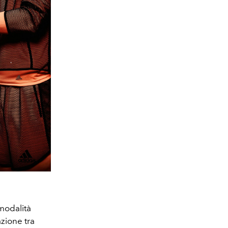
modalità
azione tra