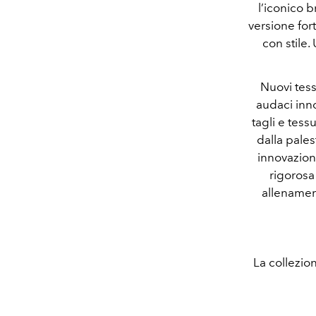
l’iconico 
versione fort
con stile.
Nuovi tess
audaci inno
tagli e tess
dalla pales
innovazioni
rigorosa
allenament
La collezio