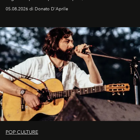
logomania pensata per la spiaggia
, con Cindy, Linda,
05.08.2026 di Donato D'Aprile
Kate, Claudia e Carla una dietro l'altra. Trent'anni dopo,
in un'industria che vive di archivi, quel guardaroba resta
uno dei documenti più contemporanei che abbiamo.
POP CULTURE