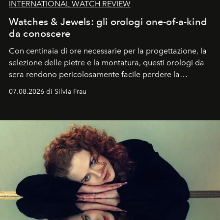
INTERNATIONAL WATCH REVIEW
Watches & Jewels: gli orologi one-of-a-kind
da conoscere
Con centinaia di ore necessarie per la progettazione, la
selezione delle pietre e la montatura, questi orologi da
sera rendono pericolosamente facile perdere la
cognizione del tempo. Ma con quadranti così
07.08.2026 di Silvia Frau
abbaglianti, chi è che guarda davvero l'ora?