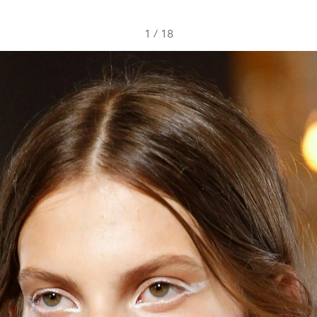
1
/
18